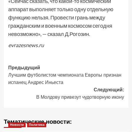
«Сейчас сказать, что какой-то космический
аппарат выполняет только одну отдельную
функцию нельзя. Провести грань между
гражданским и военным космосом сегодня
невозможно», — сказал Д.Рогозин.
evrazesnews.ru
Навигация
Предыдущий
Лучшим футболистом чемпионата Европы признан
записи
испанец Андрес Иньеста
Следующий:
В Молдову привезут чудотворную икону
Тематические новости:
Новости
Политика