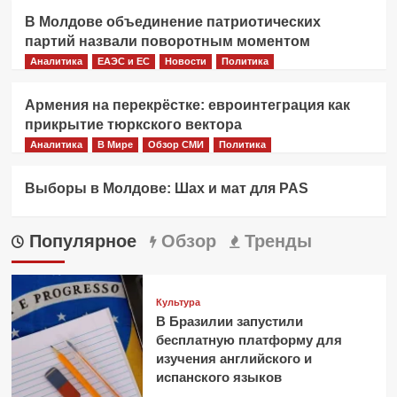
В Молдове объединение патриотических
партий назвали поворотным моментом
Аналитика
ЕАЭС и ЕС
Новости
Политика
Армения на перекрёстке: евроинтеграция как
прикрытие тюркского вектора
Аналитика
В Мире
Обзор СМИ
Политика
Выборы в Молдове: Шах и мат для PAS
Популярное
Обзор
Тренды
Культура
В Бразилии запустили
бесплатную платформу для
изучения английского и
испанского языков