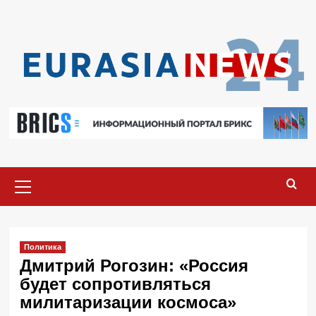
Перейти
к
содержимому
Основное
меню
Политика
Дмитрий Рогозин: «Россия
будет сопротивляться
милитаризации космоса»