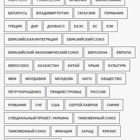
БЕЛАРУСЬ
ВЛАДИМИР ПУТИН
ГАГАУЗИЯ
ГЕРМАНИЯ
ГРЕЦИЯ
ДНР
ДОНБАСС
ЕАЭС
ЕС
ЕЭК
ЕВРАЗИЙСКАЯ ИНТЕГРАЦИЯ
ЕВРАЗИЙСКИЙ СОЮЗ
ЕВРАЗИЙСКИЙ ЭКОНОМИЧЕСКИЙ СОЮЗ
ЕВРОЗОНА
ЕВРОПА
ЕВРОСОЮЗ
КАЗАХСТАН
КИТАЙ
КРЫМ
КУЛЬТУРА
МВФ
МОЛДАВИЯ
МОЛДОВА
НАТО
ОБЩЕСТВО
ПЕТР ПОРОШЕНКО
ПРИДНЕСТРОВЬЕ
РОССИЯ
РУМЫНИЯ
СНГ
США
СЕРГЕЙ ЛАВРОВ
СИРИЯ
СПЕЦИАЛЬНЫЙ ПРОЕКТ: УКРАИНА
ТАМОЖЕННЫЙ СОЮЗ
ТАМОЖЕННЫЙ СОЮЗ
ФРАНЦИЯ
ЗАПАД
КРИЗИС