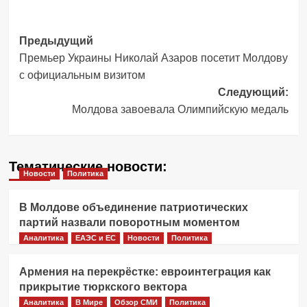
Навигация
Предыдущий
Премьер Украины Николай Азаров посетит Молдову
записи
с официальным визитом
Следующий:
Молдова завоевала Олимпийскую медаль
Тематические новости:
Новости
Политика
В Молдове объединение патриотических
партий назвали поворотным моментом
Аналитика
ЕАЭС и ЕС
Новости
Политика
Армения на перекрёстке: евроинтеграция как
прикрытие тюркского вектора
Аналитика
В Мире
Обзор СМИ
Политика