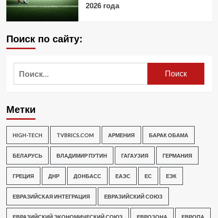
2026 года
Поиск по сайту:
Найти:
Метки
HIGH-TECH
TVBRICS.COM
АРМЕНИЯ
БАРАК ОБАМА
БЕЛАРУСЬ
ВЛАДИМИР ПУТИН
ГАГАУЗИЯ
ГЕРМАНИЯ
ГРЕЦИЯ
ДНР
ДОНБАСС
ЕАЭС
ЕС
ЕЭК
ЕВРАЗИЙСКАЯ ИНТЕГРАЦИЯ
ЕВРАЗИЙСКИЙ СОЮЗ
ЕВРАЗИЙСКИЙ ЭКОНОМИЧЕСКИЙ СОЮЗ
ЕВРОЗОНА
ЕВРОПА