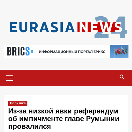
Перейти
к
содержимому
Основное
меню
Политика
Из-за низкой явки референдум
об импичменте главе Румынии
провалился