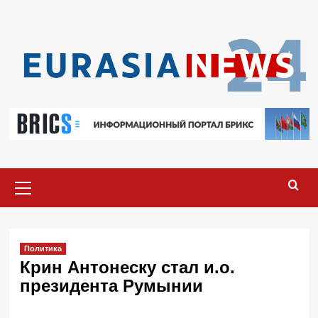
Перейти
к
содержимому
Основное
меню
Политика
Крин Антонеску стал и.о.
президента Румынии