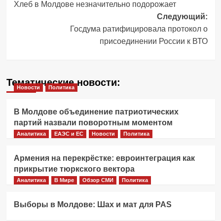
Хлеб в Молдове незначительно подорожает
записи
Следующий:
Госдума ратифицировала протокол о
присоединении России к ВТО
Тематические новости:
Новости
Политика
В Молдове объединение патриотических
партий назвали поворотным моментом
Аналитика
ЕАЭС и ЕС
Новости
Политика
Армения на перекрёстке: евроинтеграция как
прикрытие тюркского вектора
Аналитика
В Мире
Обзор СМИ
Политика
Выборы в Молдове: Шах и мат для PAS