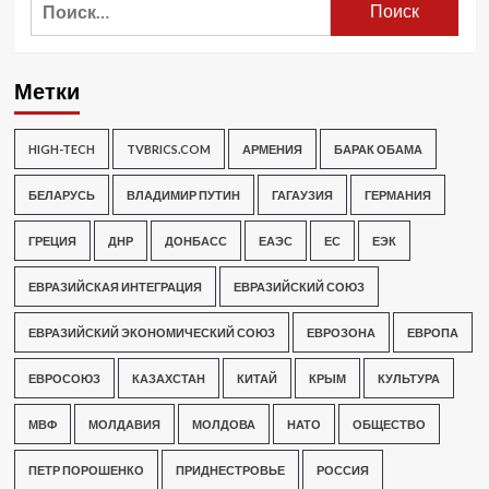
Метки
HIGH-TECH
TVBRICS.COM
АРМЕНИЯ
БАРАК ОБАМА
БЕЛАРУСЬ
ВЛАДИМИР ПУТИН
ГАГАУЗИЯ
ГЕРМАНИЯ
ГРЕЦИЯ
ДНР
ДОНБАСС
ЕАЭС
ЕС
ЕЭК
ЕВРАЗИЙСКАЯ ИНТЕГРАЦИЯ
ЕВРАЗИЙСКИЙ СОЮЗ
ЕВРАЗИЙСКИЙ ЭКОНОМИЧЕСКИЙ СОЮЗ
ЕВРОЗОНА
ЕВРОПА
ЕВРОСОЮЗ
КАЗАХСТАН
КИТАЙ
КРЫМ
КУЛЬТУРА
МВФ
МОЛДАВИЯ
МОЛДОВА
НАТО
ОБЩЕСТВО
ПЕТР ПОРОШЕНКО
ПРИДНЕСТРОВЬЕ
РОССИЯ