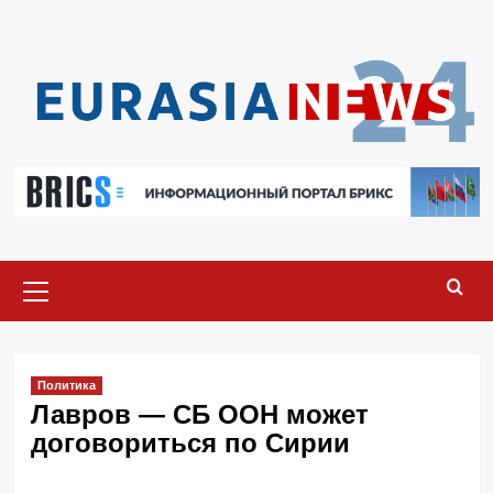
Перейти
к
содержимому
Основное
меню
Политика
Лавров — СБ ООН может
договориться по Сирии