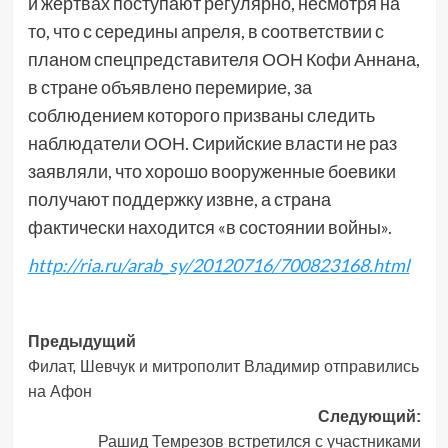
и жертвах поступают регулярно, несмотря на
то, что с середины апреля, в соответствии с
планом спецпредставителя ООН Кофи Аннана,
в стране объявлено перемирие, за
соблюдением которого призваны следить
наблюдатели ООН. Сирийские власти не раз
заявляли, что хорошо вооруженные боевики
получают поддержку извне, а страна
фактически находится «в состоянии войны».
http://ria.ru/arab_sy/20120716/700823168.html
Навигация
Предыдущий
Филат, Шевчук и митрополит Владимир отправились
записи
на Афон
Следующий:
Рашид Темрезов встретился с участниками