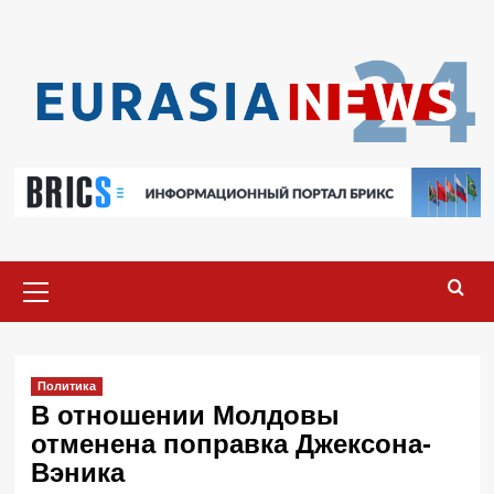
Перейти
к
содержимому
Основное
меню
Политика
В отношении Молдовы
отменена поправка Джексона-
Вэника