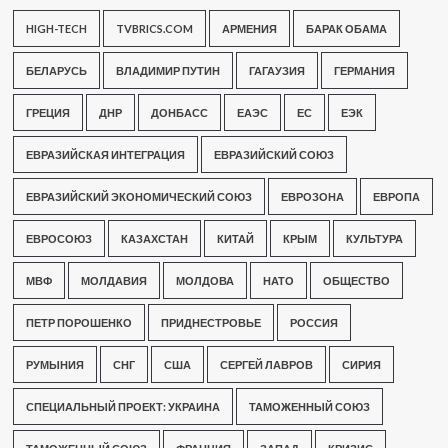
HIGH-TECH
TVBRICS.COM
АРМЕНИЯ
БАРАК ОБАМА
БЕЛАРУСЬ
ВЛАДИМИР ПУТИН
ГАГАУЗИЯ
ГЕРМАНИЯ
ГРЕЦИЯ
ДНР
ДОНБАСС
ЕАЭС
ЕС
ЕЭК
ЕВРАЗИЙСКАЯ ИНТЕГРАЦИЯ
ЕВРАЗИЙСКИЙ СОЮЗ
ЕВРАЗИЙСКИЙ ЭКОНОМИЧЕСКИЙ СОЮЗ
ЕВРОЗОНА
ЕВРОПА
ЕВРОСОЮЗ
КАЗАХСТАН
КИТАЙ
КРЫМ
КУЛЬТУРА
МВФ
МОЛДАВИЯ
МОЛДОВА
НАТО
ОБЩЕСТВО
ПЕТР ПОРОШЕНКО
ПРИДНЕСТРОВЬЕ
РОССИЯ
РУМЫНИЯ
СНГ
США
СЕРГЕЙ ЛАВРОВ
СИРИЯ
СПЕЦИАЛЬНЫЙ ПРОЕКТ: УКРАИНА
ТАМОЖЕННЫЙ СОЮЗ