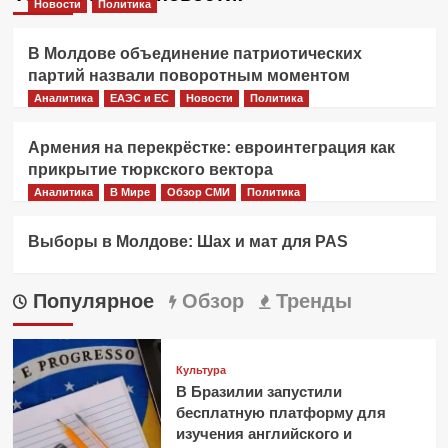
Новости
Политика
В Молдове объединение патриотических
партий назвали поворотным моментом
Аналитика
ЕАЭС и ЕС
Новости
Политика
Армения на перекрёстке: евроинтеграция как
прикрытие тюркского вектора
Аналитика
В Мире
Обзор СМИ
Политика
Выборы в Молдове: Шах и мат для PAS
Популярное
Обзор
Тренды
Культура
В Бразилии запустили
бесплатную платформу для
изучения английского и