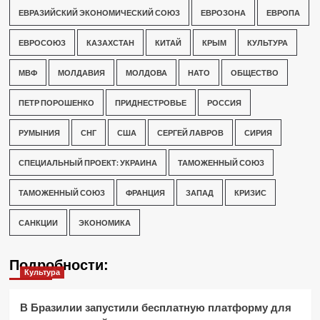
ЕВРАЗИЙСКИЙ ЭКОНОМИЧЕСКИЙ СОЮЗ
ЕВРОЗОНА
ЕВРОПА
ЕВРОСОЮЗ
КАЗАХСТАН
КИТАЙ
КРЫМ
КУЛЬТУРА
МВФ
МОЛДАВИЯ
МОЛДОВА
НАТО
ОБЩЕСТВО
ПЕТР ПОРОШЕНКО
ПРИДНЕСТРОВЬЕ
РОССИЯ
РУМЫНИЯ
СНГ
США
СЕРГЕЙ ЛАВРОВ
СИРИЯ
СПЕЦИАЛЬНЫЙ ПРОЕКТ: УКРАИНА
ТАМОЖЕННЫЙ СОЮЗ
ТАМОЖЕННЫЙ СОЮЗ
ФРАНЦИЯ
ЗАПАД
КРИЗИС
САНКЦИИ
ЭКОНОМИКА
Подробности:
Культура
В Бразилии запустили бесплатную платформу для