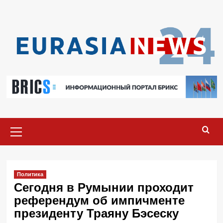
Перейти
к
содержимому
Основное
меню
Политика
Сегодня в Румынии проходит
референдум об импичменте
президенту Траяну Бэсеску