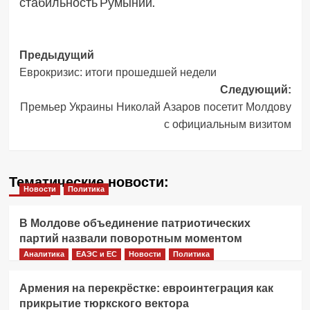
стабильность Румынии.
Навигация
Предыдущий
Еврокризис: итоги прошедшей недели
записи
Следующий:
Премьер Украины Николай Азаров посетит Молдову
с официальным визитом
Тематические новости:
Новости
Политика
В Молдове объединение патриотических
партий назвали поворотным моментом
Аналитика
ЕАЭС и ЕС
Новости
Политика
Армения на перекрёстке: евроинтеграция как
прикрытие тюркского вектора