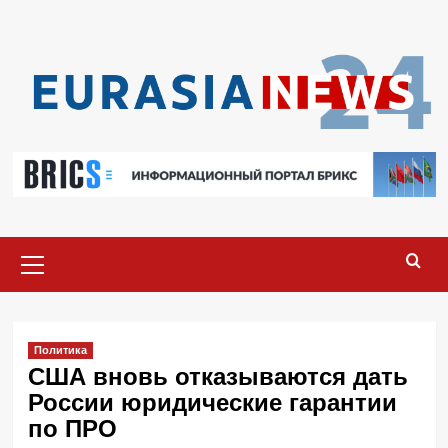
Перейти
к
содержимому
Основное
меню
Политика
США вновь отказываются дать
России юридические гарантии
по ПРО