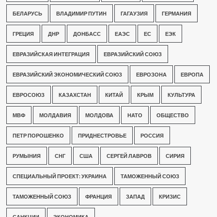
БЕЛАРУСЬ
ВЛАДИМИР ПУТИН
ГАГАУЗИЯ
ГЕРМАНИЯ
ГРЕЦИЯ
ДНР
ДОНБАСС
ЕАЭС
ЕС
ЕЭК
ЕВРАЗИЙСКАЯ ИНТЕГРАЦИЯ
ЕВРАЗИЙСКИЙ СОЮЗ
ЕВРАЗИЙСКИЙ ЭКОНОМИЧЕСКИЙ СОЮЗ
ЕВРОЗОНА
ЕВРОПА
ЕВРОСОЮЗ
КАЗАХСТАН
КИТАЙ
КРЫМ
КУЛЬТУРА
МВФ
МОЛДАВИЯ
МОЛДОВА
НАТО
ОБЩЕСТВО
ПЕТР ПОРОШЕНКО
ПРИДНЕСТРОВЬЕ
РОССИЯ
РУМЫНИЯ
СНГ
США
СЕРГЕЙ ЛАВРОВ
СИРИЯ
СПЕЦИАЛЬНЫЙ ПРОЕКТ: УКРАИНА
ТАМОЖЕННЫЙ СОЮЗ
ТАМОЖЕННЫЙ СОЮЗ
ФРАНЦИЯ
ЗАПАД
КРИЗИС
САНКЦИИ
ЭКОНОМИКА