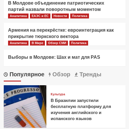
В Молдове объединение патриотических
партий назвали поворотным моментом
Аналитика
ЕАЭС и ЕС
Новости
Политика
Армения на перекрёстке: евроинтеграция как
прикрытие тюркского вектора
Аналитика
В Мире
Обзор СМИ
Политика
Выборы в Молдове: Шах и мат для PAS
Популярное
Обзор
Тренды
Культура
В Бразилии запустили
бесплатную платформу для
изучения английского и
испанского языков