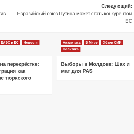
Следующий:
тив
Евразийский союз Путина может стать конкурентом
ЕС
ЕАЭС и ЕС
Новости
Аналитика
В Мире
Обзор СМИ
Политика
на перекрёстке:
Выборы в Молдове: Шах и
грация как
мат для PAS
е тюркского