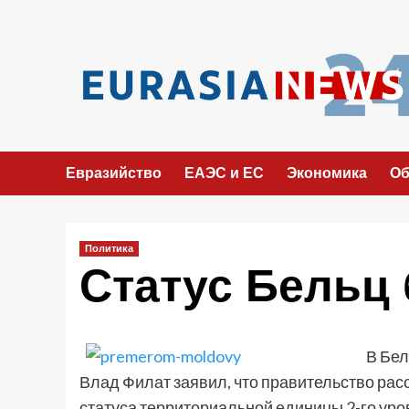
Перейти
к
содержимому
Евразийство
ЕАЭС и ЕС
Экономика
Об
Политика
Статус Бельц 
В Бел
Влад Филат заявил, что правительство рас
статуса территориальной единицы 2-го уровн