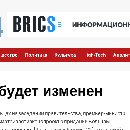
щество
Политика
Культура
High-Tech
Аналит
будет изменен
ьцах на заседании правительства, премьер-министр
сматривает законопроект о придании Бельцам
я, сообщает [do action=»link-news-1″/] со ссылкой на