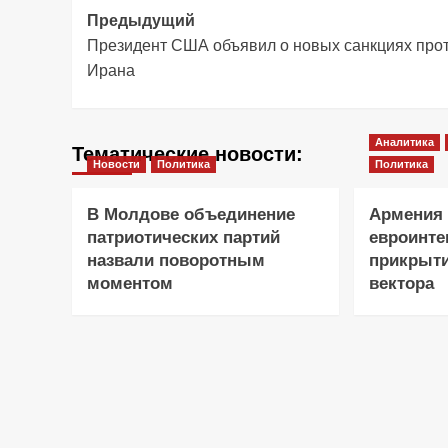
Навигация
Предыдущий
Президент США объявил о новых санкциях про
записи
Ирана
Аналитика
Тематические новости:
Новости
Политика
Политика
В Молдове объединение
Армения 
патриотических партий
евроинте
назвали поворотным
прикрыти
моментом
вектора