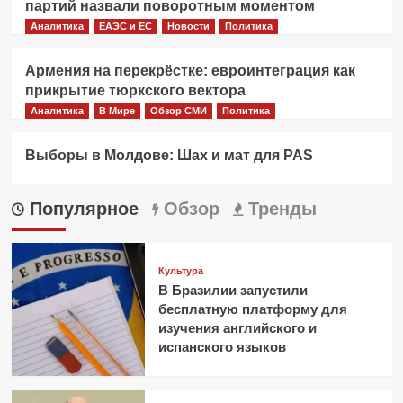
партий назвали поворотным моментом
Аналитика
ЕАЭС и ЕС
Новости
Политика
Армения на перекрёстке: евроинтеграция как
прикрытие тюркского вектора
Аналитика
В Мире
Обзор СМИ
Политика
Выборы в Молдове: Шах и мат для PAS
Популярное
Обзор
Тренды
Культура
В Бразилии запустили
бесплатную платформу для
изучения английского и
испанского языков