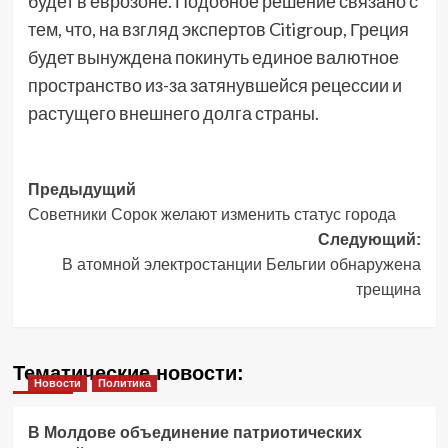
будет в еврозоне. Подобное решение связано с
тем, что, на взгляд экспертов Citigroup, Греция
будет вынуждена покинуть единое валютное
пространство из-за затянувшейся рецессии и
растущего внешнего долга страны.
Навигация
Предыдущий
Советники Сорок желают изменить статус города
записи
Следующий:
В атомной электростанции Бельгии обнаружена
трещина
Тематические новости:
Новости
Политика
В Молдове объединение патриотических