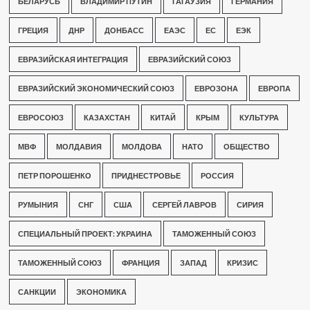
БЕЛАРУСЬ
ВЛАДИМИР ПУТИН
ГАГАУЗИЯ
ГЕРМАНИЯ
ГРЕЦИЯ
ДНР
ДОНБАСС
ЕАЭС
ЕС
ЕЭК
ЕВРАЗИЙСКАЯ ИНТЕГРАЦИЯ
ЕВРАЗИЙСКИЙ СОЮЗ
ЕВРАЗИЙСКИЙ ЭКОНОМИЧЕСКИЙ СОЮЗ
ЕВРОЗОНА
ЕВРОПА
ЕВРОСОЮЗ
КАЗАХСТАН
КИТАЙ
КРЫМ
КУЛЬТУРА
МВФ
МОЛДАВИЯ
МОЛДОВА
НАТО
ОБЩЕСТВО
ПЕТР ПОРОШЕНКО
ПРИДНЕСТРОВЬЕ
РОССИЯ
РУМЫНИЯ
СНГ
США
СЕРГЕЙ ЛАВРОВ
СИРИЯ
СПЕЦИАЛЬНЫЙ ПРОЕКТ: УКРАИНА
ТАМОЖЕННЫЙ СОЮЗ
ТАМОЖЕННЫЙ СОЮЗ
ФРАНЦИЯ
ЗАПАД
КРИЗИС
САНКЦИИ
ЭКОНОМИКА