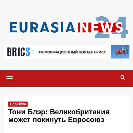
Перейти
к
содержимому
Основное
меню
Политика
Тони Блэр: Великобритания
может покинуть Евросоюз