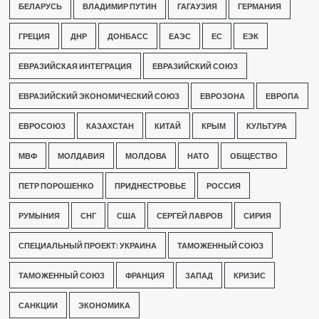
БЕЛАРУСЬ
ВЛАДИМИР ПУТИН
ГАГАУЗИЯ
ГЕРМАНИЯ
ГРЕЦИЯ
ДНР
ДОНБАСС
ЕАЭС
ЕС
ЕЭК
ЕВРАЗИЙСКАЯ ИНТЕГРАЦИЯ
ЕВРАЗИЙСКИЙ СОЮЗ
ЕВРАЗИЙСКИЙ ЭКОНОМИЧЕСКИЙ СОЮЗ
ЕВРОЗОНА
ЕВРОПА
ЕВРОСОЮЗ
КАЗАХСТАН
КИТАЙ
КРЫМ
КУЛЬТУРА
МВФ
МОЛДАВИЯ
МОЛДОВА
НАТО
ОБЩЕСТВО
ПЕТР ПОРОШЕНКО
ПРИДНЕСТРОВЬЕ
РОССИЯ
РУМЫНИЯ
СНГ
США
СЕРГЕЙ ЛАВРОВ
СИРИЯ
СПЕЦИАЛЬНЫЙ ПРОЕКТ: УКРАИНА
ТАМОЖЕННЫЙ СОЮЗ
ТАМОЖЕННЫЙ СОЮЗ
ФРАНЦИЯ
ЗАПАД
КРИЗИС
САНКЦИИ
ЭКОНОМИКА