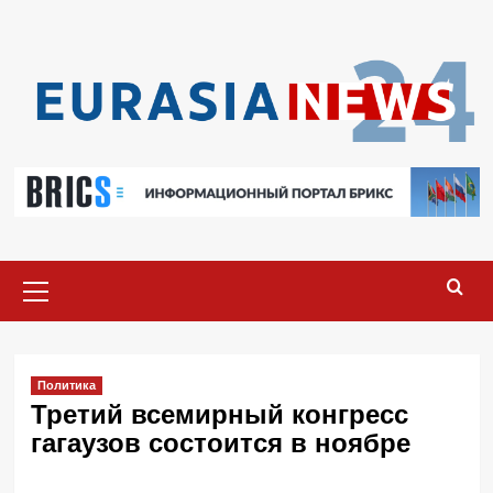
Перейти
к
содержимому
Основное
меню
Политика
Третий всемирный конгресс
гагаузов состоится в ноябре