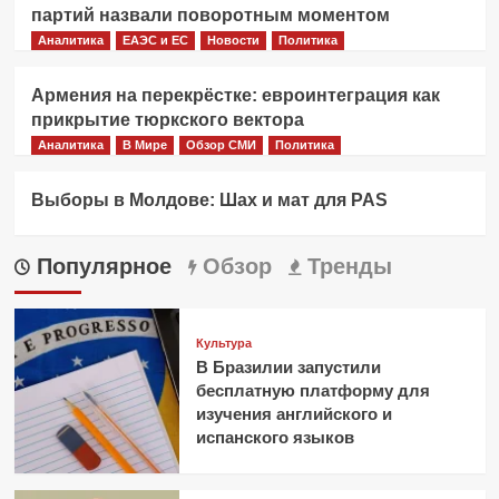
партий назвали поворотным моментом
Аналитика
ЕАЭС и ЕС
Новости
Политика
Армения на перекрёстке: евроинтеграция как
прикрытие тюркского вектора
Аналитика
В Мире
Обзор СМИ
Политика
Выборы в Молдове: Шах и мат для PAS
Популярное
Обзор
Тренды
Культура
В Бразилии запустили
бесплатную платформу для
изучения английского и
испанского языков