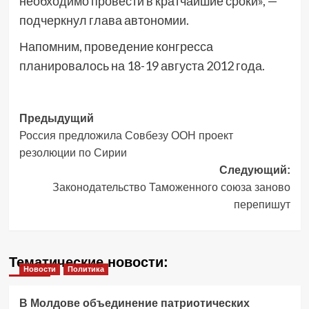
необходимо провести в кратчайшие сроки», —
подчеркнул глава автономии.
Напомним, проведение конгресса
планировалось на 18-19 августа 2012 года.
Навигация
Предыдущий
Россия предложила Совбезу ООН проект
записи
резолюции по Сирии
Следующий:
Законодательство Таможенного союза заново
перепишут
Тематические новости:
Новости
Политика
В Молдове объединение патриотических