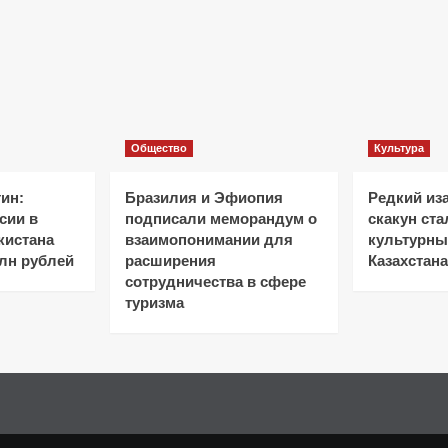
Общество
Культура
ин:
Бразилия и Эфиопия
Редкий из
сии в
подписали меморандум о
скакун ст
кистана
взаимопонимании для
культурн
лн рублей
расширения
Казахстана
сотрудничества в сфере
туризма