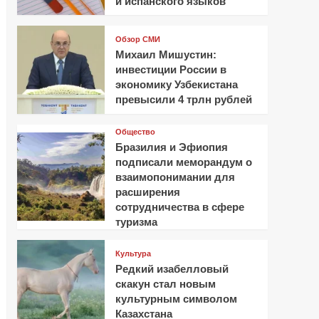
и испанского языков
Обзор СМИ
Михаил Мишустин:
инвестиции России в
экономику Узбекистана
превысили 4 трлн рублей
Общество
Бразилия и Эфиопия
подписали меморандум о
взаимопонимании для
расширения
сотрудничества в сфере
туризма
Культура
Редкий изабелловый
скакун стал новым
культурным символом
Казахстана