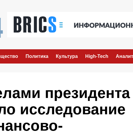
щество
Политика
Культура
High-Tech
Аналит
елами президента
ало исследование
нансово-