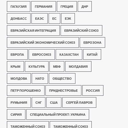
ГАГАУЗИЯ
ГЕРМАНИЯ
ГРЕЦИЯ
ДНР
ДОНБАСС
ЕАЭС
ЕС
ЕЭК
ЕВРАЗИЙСКАЯ ИНТЕГРАЦИЯ
ЕВРАЗИЙСКИЙ СОЮЗ
ЕВРАЗИЙСКИЙ ЭКОНОМИЧЕСКИЙ СОЮЗ
ЕВРОЗОНА
ЕВРОПА
ЕВРОСОЮЗ
КАЗАХСТАН
КИТАЙ
КРЫМ
КУЛЬТУРА
МВФ
МОЛДАВИЯ
МОЛДОВА
НАТО
ОБЩЕСТВО
ПЕТР ПОРОШЕНКО
ПРИДНЕСТРОВЬЕ
РОССИЯ
РУМЫНИЯ
СНГ
США
СЕРГЕЙ ЛАВРОВ
СИРИЯ
СПЕЦИАЛЬНЫЙ ПРОЕКТ: УКРАИНА
ТАМОЖЕННЫЙ СОЮЗ
ТАМОЖЕННЫЙ СОЮЗ