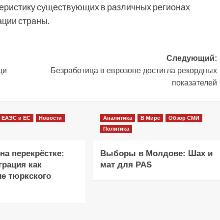
теристику существующих в различных регионах
ции страны.
Следующий:
щи
Безработица в еврозоне достигла рекордных
показателей
ЕАЭС и ЕС
Новости
Аналитика
В Мире
Обзор СМИ
Политика
на перекрёстке:
Выборы в Молдове: Шах и
грация как
мат для PAS
е тюркского