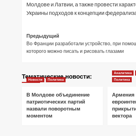
Молдове и Латвии, а также провести харак
Украины подходов к концепции федерализа
Навигация
Предыдущий
Во Франции разработали устройство, при помо
записи
которого можно писать и рисовать глазами
Аналитика
Тематические новости:
Новости
Политика
Политика
В Молдове объединение
Армения 
патриотических партий
евроинте
назвали поворотным
прикрыти
моментом
вектора