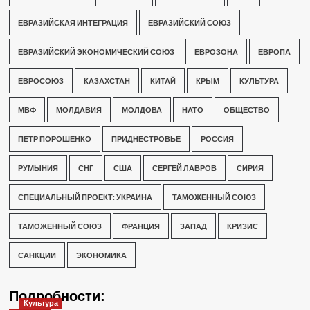
ЕВРАЗИЙСКАЯ ИНТЕГРАЦИЯ
ЕВРАЗИЙСКИЙ СОЮЗ
ЕВРАЗИЙСКИЙ ЭКОНОМИЧЕСКИЙ СОЮЗ
ЕВРОЗОНА
ЕВРОПА
ЕВРОСОЮЗ
КАЗАХСТАН
КИТАЙ
КРЫМ
КУЛЬТУРА
МВФ
МОЛДАВИЯ
МОЛДОВА
НАТО
ОБЩЕСТВО
ПЕТР ПОРОШЕНКО
ПРИДНЕСТРОВЬЕ
РОССИЯ
РУМЫНИЯ
СНГ
США
СЕРГЕЙ ЛАВРОВ
СИРИЯ
СПЕЦИАЛЬНЫЙ ПРОЕКТ: УКРАИНА
ТАМОЖЕННЫЙ СОЮЗ
ТАМОЖЕННЫЙ СОЮЗ
ФРАНЦИЯ
ЗАПАД
КРИЗИС
САНКЦИИ
ЭКОНОМИКА
Подробности:
Культура