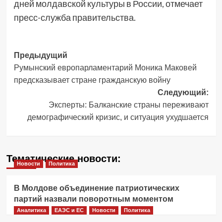
дней молдавской культуры в России, отмечает
пресс-служба правительства.
Навигация
Предыдущий
Румынский европарламентарий Моника Маковей
записи
предсказывает стране гражданскую войну
Следующий:
Эксперты: Балканские страны переживают
демографический кризис, и ситуация ухудшается
Тематические новости:
Новости
Политика
В Молдове объединение патриотических
партий назвали поворотным моментом
Аналитика
ЕАЭС и ЕС
Новости
Политика