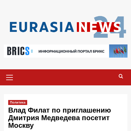
Перейти
к
содержимому
Основное
меню
Политика
Влад Филат по приглашению
Дмитрия Медведева посетит
Москву