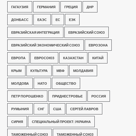
ГАГАУЗИЯ
ГЕРМАНИЯ
ГРЕЦИЯ
ДНР
ДОНБАСС
ЕАЭС
ЕС
ЕЭК
ЕВРАЗИЙСКАЯ ИНТЕГРАЦИЯ
ЕВРАЗИЙСКИЙ СОЮЗ
ЕВРАЗИЙСКИЙ ЭКОНОМИЧЕСКИЙ СОЮЗ
ЕВРОЗОНА
ЕВРОПА
ЕВРОСОЮЗ
КАЗАХСТАН
КИТАЙ
КРЫМ
КУЛЬТУРА
МВФ
МОЛДАВИЯ
МОЛДОВА
НАТО
ОБЩЕСТВО
ПЕТР ПОРОШЕНКО
ПРИДНЕСТРОВЬЕ
РОССИЯ
РУМЫНИЯ
СНГ
США
СЕРГЕЙ ЛАВРОВ
СИРИЯ
СПЕЦИАЛЬНЫЙ ПРОЕКТ: УКРАИНА
ТАМОЖЕННЫЙ СОЮЗ
ТАМОЖЕННЫЙ СОЮЗ