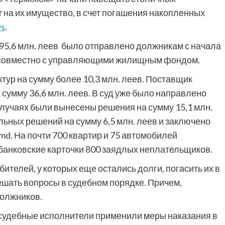
 на их имущество, в счет погашения накопленных
ws
.
95,6 млн. леев было отправлено должникам с начала
 совместно с управляющими жилищным фондом.
ур на сумму более 10,3 млн. леев. Поставщик
 сумму 36,6 млн. леев. В суд уже было направлено
4 случаях были вынесены решения на сумму 15,1 млн.
льных решений на сумму 6,5 млн. леев и заключено
md. На почти 700 квартир и 75 автомобилей
банковские карточки 800 заядлых неплательщиков.
телей, у которых еще остались долги, погасить их в
ешать вопросы в судебном порядке. Причем,
должников.
 судебные исполнители применили меры наказания в