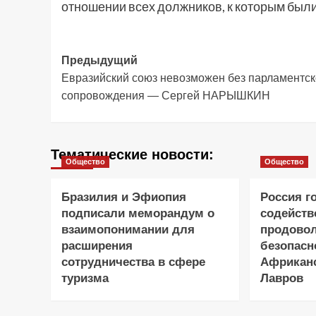
отношении всех должников, к которым бы
Навигация
Предыдущий
Евразийский союз невозможен без парламентск
записи
сопровождения — Сергей НАРЫШКИН
Тематические новости:
Общество
Общество
Бразилия и Эфиопия
Россия г
подписали меморандум о
содейств
взаимопонимании для
продово
расширения
безопасн
сотрудничества в сфере
Африканс
туризма
Лавров