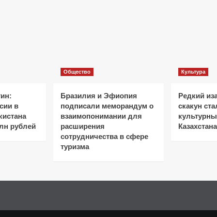
Общество
Культура
ин:
Бразилия и Эфиопия
Редкий из
сии в
подписали меморандум о
скакун ст
кистана
взаимопонимании для
культурн
лн рублей
расширения
Казахстана
сотрудничества в сфере
туризма