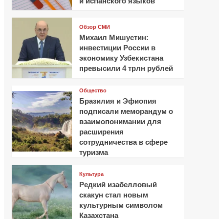
и испанского языков
Обзор СМИ
Михаил Мишустин:
инвестиции России в
экономику Узбекистана
превысили 4 трлн рублей
Общество
Бразилия и Эфиопия
подписали меморандум о
взаимопонимании для
расширения
сотрудничества в сфере
туризма
Культура
Редкий изабелловый
скакун стал новым
культурным символом
Казахстана