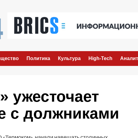
щество
Политика
Культура
High-Tech
Аналит
» ужесточает
е с должниками
О «Термоком» начали навещать столичных