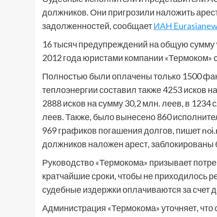
должников. Они пригрозили наложить арест
задолженностей, сообщает
ИАН Eurasiane
16 тысяч предупреждений на общую сумму 
2012 года юристами компании «Термоком»
Полностью были оплачены только 1500 факт
теплоэнергии составил также 4253 исков на
2888 исков на сумму 30,2 млн. леев, в 123
леев. Также, было вынесено 860 исполните
969 графиков погашения долгов, пишет noi.
должников наложен арест, заблокированы 
Руководство «Термокома» призывает потреби
кратчайшие сроки, чтобы не приходилось р
судебные издержки оплачиваются за счет 
Администрация «Термокома» уточняет, что