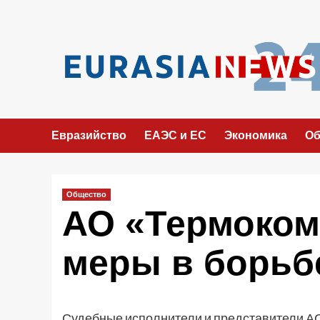
Перейти
к
содержимому
Евразийство
ЕАЭС и ЕС
Экономика
Об
Общество
АО «Термоком
меры в борьб
Судебные исполнители и представители А