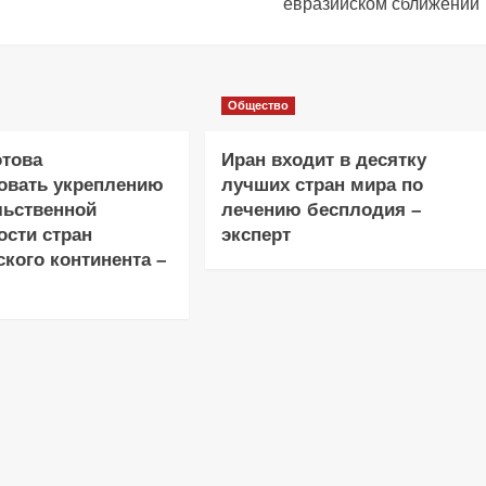
евразийском сближении
Общество
отова
Иран входит в десятку
овать укреплению
лучших стран мира по
льственной
лечению бесплодия –
ости стран
эксперт
кого континента –