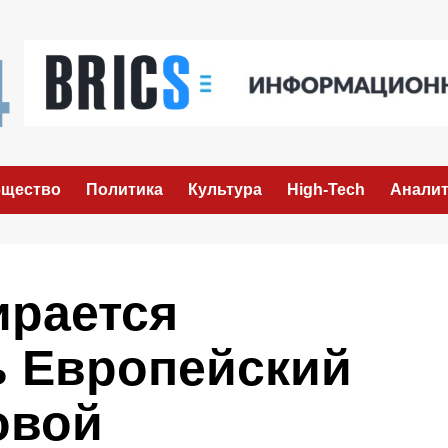
щество
Политика
Культура
High-Tech
Аналит
ирается
ь Европейский
овой