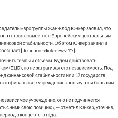
едатель Еврогруппы Жан-Клод Юнкер заявил, что
она готова совместно с Европейским центральным
нансовой стабильности. Об этом Юнкер заявил в
ообщает [do action=»link-news-1″/].
точнить темпы и объемы. Будем действовать
ом (ЕЦБ), но не затрагивая его независимость. Под
онд финансовой стабильности или 17 государств
то это финансовое учреждение «пользуются большим
– независимое учреждение, оно не подчиняется
ть с ними свою позицию», — отметил Юнкер, уточнив,
ериод в конце этого года.