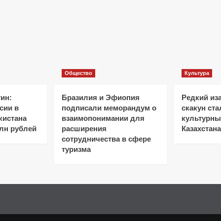
Общество
Культура
ин:
Бразилия и Эфиопия
Редкий из
сии в
подписали меморандум о
скакун ст
кистана
взаимопонимании для
культурн
лн рублей
расширения
Казахстана
сотрудничества в сфере
туризма