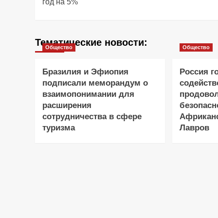
год на 5%
Тематические новости:
Общество
Общество
Бразилия и Эфиопия
Россия г
подписали меморандум о
содейств
взаимопонимании для
продово
расширения
безопасн
сотрудничества в сфере
Африканс
туризма
Лавров