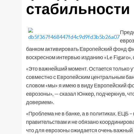
стабильности
Предс
евроз
банком активировать Европейский фонд фи
воскресном интервью изданию «Le Figaro», с
«Это важнейший момент. Остается только у
совместно с Европейским центральным банк
словом «мы» я имею в виду Европейский ф
еврозоны», — сказал Юнкер, подчеркнув, ч
доверием».
«Проблема не в банке, а в политиках. ЕЦБ 
правительствам и не обязано координирова
что для еврозоны ожидается очень важный п