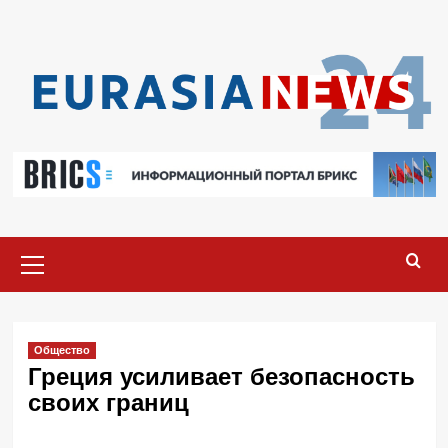
Перейти
к
содержимому
Основное
меню
Общество
Греция усиливает безопасность
своих границ