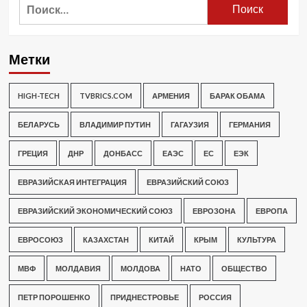
Найти:
Метки
HIGH-TECH
TVBRICS.COM
АРМЕНИЯ
БАРАК ОБАМА
БЕЛАРУСЬ
ВЛАДИМИР ПУТИН
ГАГАУЗИЯ
ГЕРМАНИЯ
ГРЕЦИЯ
ДНР
ДОНБАСС
ЕАЭС
ЕС
ЕЭК
ЕВРАЗИЙСКАЯ ИНТЕГРАЦИЯ
ЕВРАЗИЙСКИЙ СОЮЗ
ЕВРАЗИЙСКИЙ ЭКОНОМИЧЕСКИЙ СОЮЗ
ЕВРОЗОНА
ЕВРОПА
ЕВРОСОЮЗ
КАЗАХСТАН
КИТАЙ
КРЫМ
КУЛЬТУРА
МВФ
МОЛДАВИЯ
МОЛДОВА
НАТО
ОБЩЕСТВО
ПЕТР ПОРОШЕНКО
ПРИДНЕСТРОВЬЕ
РОССИЯ