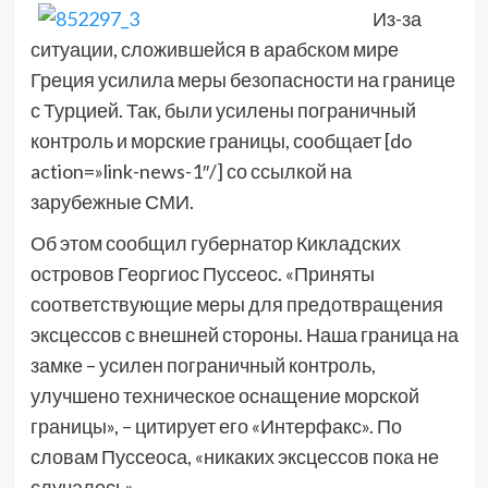
Из-за
ситуации, сложившейся в арабском мире
Греция усилила меры безопасности на границе
с Турцией. Так, были усилены пограничный
контроль и морские границы, сообщает [do
action=»link-news-1″/] со ссылкой на
зарубежные СМИ.
Об этом сообщил губернатор Кикладских
островов Георгиос Пуссеос. «Приняты
соответствующие меры для предотвращения
эксцессов с внешней стороны. Наша граница на
замке – усилен пограничный контроль,
улучшено техническое оснащение морской
границы», – цитирует его «Интерфакс». По
словам Пуссеоса, «никаких эксцессов пока не
случалось».