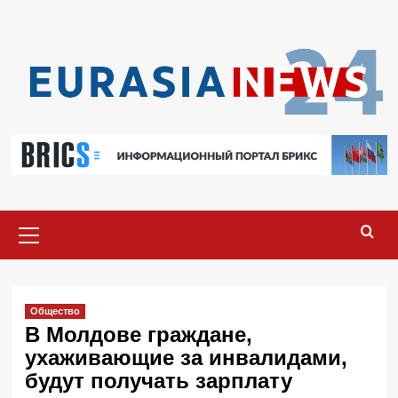
Перейти
к
содержимому
Основное
меню
Общество
В Молдове граждане,
ухаживающие за инвалидами,
будут получать зарплату