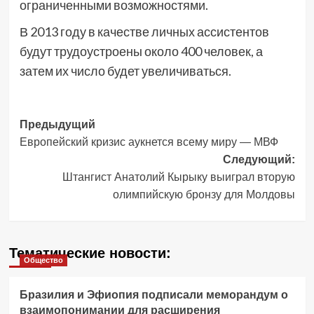
ограниченными возможностями.
В 2013 году в качестве личных ассистентов
будут трудоустроены около 400 человек, а
затем их число будет увеличиваться.
Навигация
Предыдущий
Европейский кризис аукнется всему миру — МВФ
записи
Следующий:
Штангист Анатолий Кырыку выиграл вторую
олимпийскую бронзу для Молдовы
Тематические новости:
Общество
Бразилия и Эфиопия подписали меморандум о
взаимопонимании для расширения