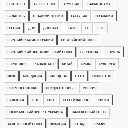
HIGH-TECH
TVBRICS.COM
АРМЕНИЯ
БАРАК ОБАМА
БЕЛАРУСЬ
ВЛАДИМИР ПУТИН
ГАГАУЗИЯ
ГЕРМАНИЯ
ГРЕЦИЯ
ДНР
ДОНБАСС
ЕАЭС
ЕС
ЕЭК
ЕВРАЗИЙСКАЯ ИНТЕГРАЦИЯ
ЕВРАЗИЙСКИЙ СОЮЗ
ЕВРАЗИЙСКИЙ ЭКОНОМИЧЕСКИЙ СОЮЗ
ЕВРОЗОНА
ЕВРОПА
ЕВРОСОЮЗ
КАЗАХСТАН
КИТАЙ
КРЫМ
КУЛЬТУРА
МВФ
МОЛДАВИЯ
МОЛДОВА
НАТО
ОБЩЕСТВО
ПЕТР ПОРОШЕНКО
ПРИДНЕСТРОВЬЕ
РОССИЯ
РУМЫНИЯ
СНГ
США
СЕРГЕЙ ЛАВРОВ
СИРИЯ
СПЕЦИАЛЬНЫЙ ПРОЕКТ: УКРАИНА
ТАМОЖЕННЫЙ СОЮЗ
ТАМОЖЕННЫЙ СОЮЗ
ФРАНЦИЯ
ЗАПАД
КРИЗИС