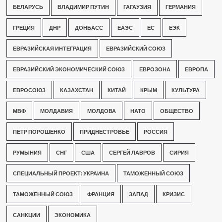
БЕЛАРУСЬ
ВЛАДИМИР ПУТИН
ГАГАУЗИЯ
ГЕРМАНИЯ
ГРЕЦИЯ
ДНР
ДОНБАСС
ЕАЭС
ЕС
ЕЭК
ЕВРАЗИЙСКАЯ ИНТЕГРАЦИЯ
ЕВРАЗИЙСКИЙ СОЮЗ
ЕВРАЗИЙСКИЙ ЭКОНОМИЧЕСКИЙ СОЮЗ
ЕВРОЗОНА
ЕВРОПА
ЕВРОСОЮЗ
КАЗАХСТАН
КИТАЙ
КРЫМ
КУЛЬТУРА
МВФ
МОЛДАВИЯ
МОЛДОВА
НАТО
ОБЩЕСТВО
ПЕТР ПОРОШЕНКО
ПРИДНЕСТРОВЬЕ
РОССИЯ
РУМЫНИЯ
СНГ
США
СЕРГЕЙ ЛАВРОВ
СИРИЯ
СПЕЦИАЛЬНЫЙ ПРОЕКТ: УКРАИНА
ТАМОЖЕННЫЙ СОЮЗ
ТАМОЖЕННЫЙ СОЮЗ
ФРАНЦИЯ
ЗАПАД
КРИЗИС
САНКЦИИ
ЭКОНОМИКА