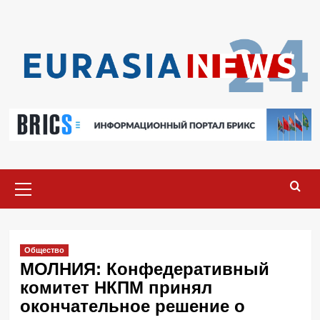
Перейти
к
содержимому
Основное
меню
Общество
МОЛНИЯ: Конфедеративный
комитет НКПМ принял
окончательное решение о