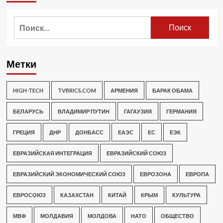
Найти:
Метки
HIGH-TECH
TVBRICS.COM
АРМЕНИЯ
БАРАК ОБАМА
БЕЛАРУСЬ
ВЛАДИМИР ПУТИН
ГАГАУЗИЯ
ГЕРМАНИЯ
ГРЕЦИЯ
ДНР
ДОНБАСС
ЕАЭС
ЕС
ЕЭК
ЕВРАЗИЙСКАЯ ИНТЕГРАЦИЯ
ЕВРАЗИЙСКИЙ СОЮЗ
ЕВРАЗИЙСКИЙ ЭКОНОМИЧЕСКИЙ СОЮЗ
ЕВРОЗОНА
ЕВРОПА
ЕВРОСОЮЗ
КАЗАХСТАН
КИТАЙ
КРЫМ
КУЛЬТУРА
МВФ
МОЛДАВИЯ
МОЛДОВА
НАТО
ОБЩЕСТВО