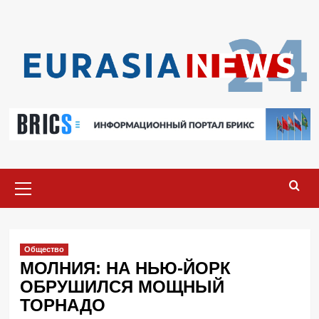
Перейти
к
содержимому
Основное
меню
Общество
МОЛНИЯ: НА НЬЮ-ЙОРК
ОБРУШИЛСЯ МОЩНЫЙ
ТОРНАДО