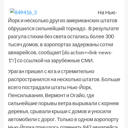
На Нью-
Йорк и несколько других американских штатов
обрушился сильнейший торнадо . В результате
разгула стихии без света остались более 300
тысяч домов, в аэропортах задержаны сотни
авиарейсов, сообщает [do action=»link-news-
1″/] со ссылкой на зарубежные СМИ.
Ураган пришел с юга и стремительно
распространился на несколько штатов. Больше
всего пострадали штаты Нью-Йорк,
Пенсильвания, Вермонт и Огайо, где
сильнейшие порывы ветра вырывали с корнем
деревья, срывали крыши с домов и уносили
автомобили с дорог. Только в одном аэропорту
Нью-Йорка пришлось отменить 842 авиарейса,