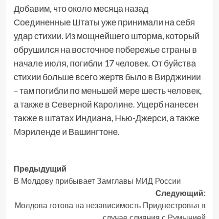
Добавим, что около месяца назад
Соединенные Штаты уже принимали на себя
удар стихии. Из мощнейшего шторма, который
обрушился на восточное побережье страны в
начале июля, погибли 17 человек. От буйства
стихии больше всего жертв было в Вирджинии
– там погибли по меньшей мере шесть человек,
а также в Северной Каролине. Ущерб нанесен
также в штатах Индиана, Нью-Джерси, а также
Мэриленде и Вашингтоне.
Навигация
Предыдущий
В Молдову прибывает Замглавы МИД России
записи
Следующий:
Молдова готова на независимость Приднестровья в
случае слияния с Румынией