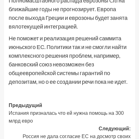
Полномасштабного распада еврозоны Citi на
ближайшие годы не прогнозирует. Европа
после выхода Греции и еврозоны будет занята
вялотекущей интеграцией.
Не поможет и реализация решений саммита
июньского ЕС. Политики так и не смогли найти
комплексного решения проблем, например,
банковский союз невозможен без
общеевропейской системы гарантий по
депозитам, но о ее создании речи пока не идет.
Навигация
Предыдущий
Испания призналась что ей нужна помощь на 300
записи
млрд евро
Следующий:
Россия не дала согласие ЕС на досмотр своих