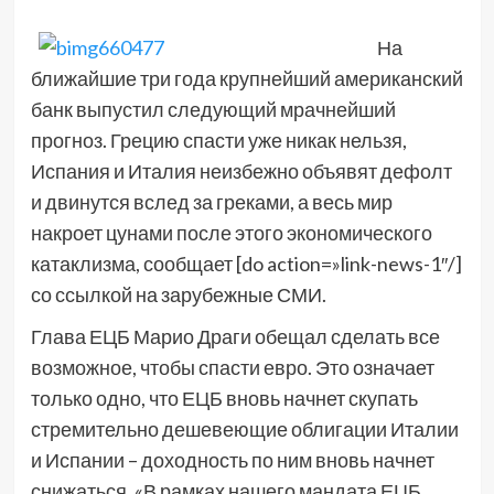
На
ближайшие три года крупнейший американский
банк выпустил следующий мрачнейший
прогноз. Грецию спасти уже никак нельзя,
Испания и Италия неизбежно объявят дефолт
и двинутся вслед за греками, а весь мир
накроет цунами после этого экономического
катаклизма, сообщает [do action=»link-news-1″/]
со ссылкой на зарубежные СМИ.
Глава ЕЦБ Марио Драги обещал сделать все
возможное, чтобы спасти евро. Это означает
только одно, что ЕЦБ вновь начнет скупать
стремительно дешевеющие облигации Италии
и Испании – доходность по ним вновь начнет
снижаться. «В рамках нашего мандата ЕЦБ