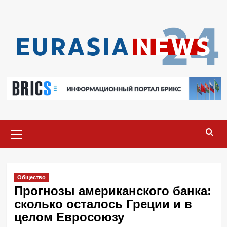
Перейти
к
содержимому
Основное
меню
Общество
Прогнозы американского банка:
сколько осталось Греции и в
целом Евросоюзу