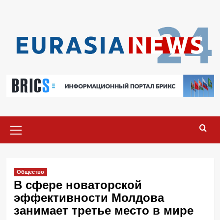
Перейти
к
содержимому
Основное
меню
Общество
В сфере новаторской
эффективности Молдова
занимает третье место в мире