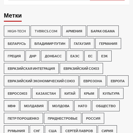
Метки
HIGH-TECH
TVBRICS.COM
АРМЕНИЯ
БАРАК ОБАМА
БЕЛАРУСЬ
ВЛАДИМИР ПУТИН
ГАГАУЗИЯ
ГЕРМАНИЯ
ГРЕЦИЯ
ДНР
ДОНБАСС
ЕАЭС
ЕС
ЕЭК
ЕВРАЗИЙСКАЯ ИНТЕГРАЦИЯ
ЕВРАЗИЙСКИЙ СОЮЗ
ЕВРАЗИЙСКИЙ ЭКОНОМИЧЕСКИЙ СОЮЗ
ЕВРОЗОНА
ЕВРОПА
ЕВРОСОЮЗ
КАЗАХСТАН
КИТАЙ
КРЫМ
КУЛЬТУРА
МВФ
МОЛДАВИЯ
МОЛДОВА
НАТО
ОБЩЕСТВО
ПЕТР ПОРОШЕНКО
ПРИДНЕСТРОВЬЕ
РОССИЯ
РУМЫНИЯ
СНГ
США
СЕРГЕЙ ЛАВРОВ
СИРИЯ