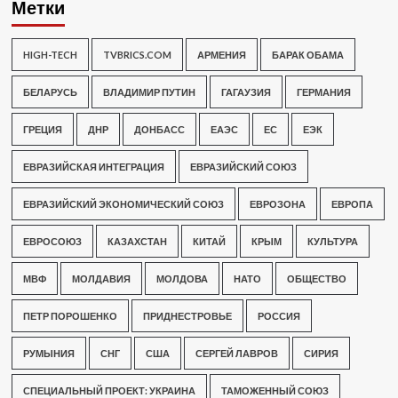
Метки
HIGH-TECH
TVBRICS.COM
АРМЕНИЯ
БАРАК ОБАМА
БЕЛАРУСЬ
ВЛАДИМИР ПУТИН
ГАГАУЗИЯ
ГЕРМАНИЯ
ГРЕЦИЯ
ДНР
ДОНБАСС
ЕАЭС
ЕС
ЕЭК
ЕВРАЗИЙСКАЯ ИНТЕГРАЦИЯ
ЕВРАЗИЙСКИЙ СОЮЗ
ЕВРАЗИЙСКИЙ ЭКОНОМИЧЕСКИЙ СОЮЗ
ЕВРОЗОНА
ЕВРОПА
ЕВРОСОЮЗ
КАЗАХСТАН
КИТАЙ
КРЫМ
КУЛЬТУРА
МВФ
МОЛДАВИЯ
МОЛДОВА
НАТО
ОБЩЕСТВО
ПЕТР ПОРОШЕНКО
ПРИДНЕСТРОВЬЕ
РОССИЯ
РУМЫНИЯ
СНГ
США
СЕРГЕЙ ЛАВРОВ
СИРИЯ
СПЕЦИАЛЬНЫЙ ПРОЕКТ: УКРАИНА
ТАМОЖЕННЫЙ СОЮЗ