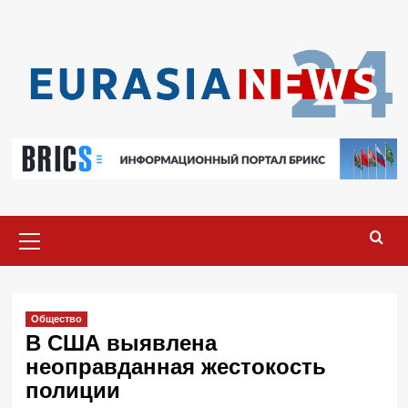
Перейти
к
содержимому
Основное
меню
Общество
В США выявлена
неоправданная жестокость
полиции