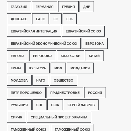
ГАГАУЗИЯ
ГЕРМАНИЯ
ГРЕЦИЯ
ДНР
ДОНБАСС
ЕАЭС
ЕС
ЕЭК
ЕВРАЗИЙСКАЯ ИНТЕГРАЦИЯ
ЕВРАЗИЙСКИЙ СОЮЗ
ЕВРАЗИЙСКИЙ ЭКОНОМИЧЕСКИЙ СОЮЗ
ЕВРОЗОНА
ЕВРОПА
ЕВРОСОЮЗ
КАЗАХСТАН
КИТАЙ
КРЫМ
КУЛЬТУРА
МВФ
МОЛДАВИЯ
МОЛДОВА
НАТО
ОБЩЕСТВО
ПЕТР ПОРОШЕНКО
ПРИДНЕСТРОВЬЕ
РОССИЯ
РУМЫНИЯ
СНГ
США
СЕРГЕЙ ЛАВРОВ
СИРИЯ
СПЕЦИАЛЬНЫЙ ПРОЕКТ: УКРАИНА
ТАМОЖЕННЫЙ СОЮЗ
ТАМОЖЕННЫЙ СОЮЗ