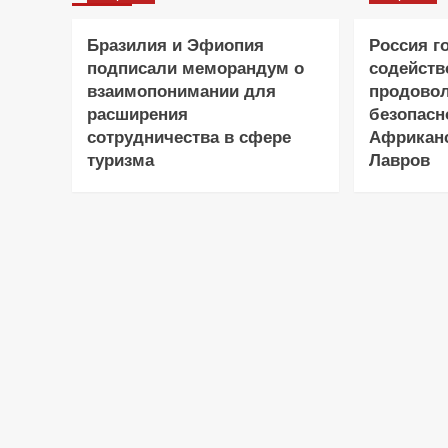
Бразилия и Эфиопия
Россия г
подписали меморандум о
содейств
взаимопонимании для
продово
расширения
безопасн
сотрудничества в сфере
Африканс
туризма
Лавров