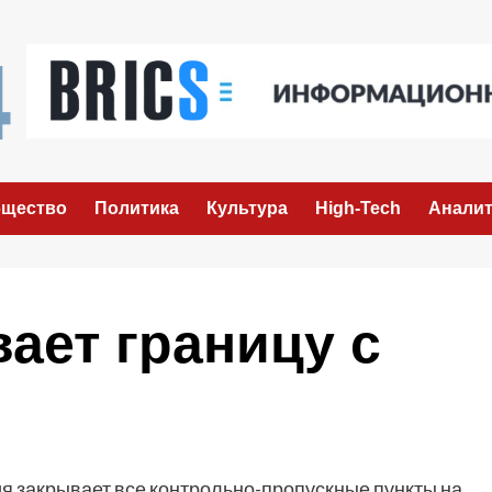
щество
Политика
Культура
High-Tech
Аналит
ает границу с
я закрывает все контрольно-пропускные пункты на