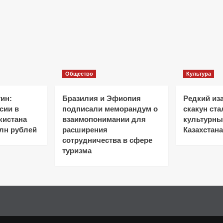
Общество
Культура
ин:
Бразилия и Эфиопия
Редкий из
сии в
подписали меморандум о
скакун ст
кистана
взаимопонимании для
культурн
лн рублей
расширения
Казахстана
сотрудничества в сфере
туризма