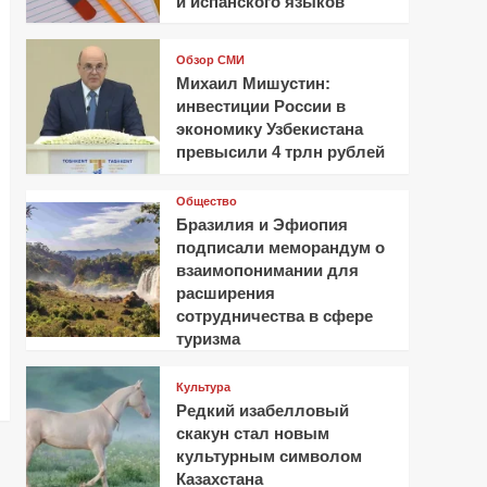
и испанского языков
Обзор СМИ
Михаил Мишустин:
инвестиции России в
экономику Узбекистана
превысили 4 трлн рублей
Общество
Бразилия и Эфиопия
подписали меморандум о
взаимопонимании для
расширения
сотрудничества в сфере
туризма
Культура
Редкий изабелловый
скакун стал новым
культурным символом
Казахстана