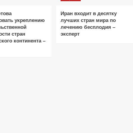
отова
Иран входит в десятку
овать укреплению
лучших стран мира по
льственной
лечению бесплодия –
ости стран
эксперт
кого континента –