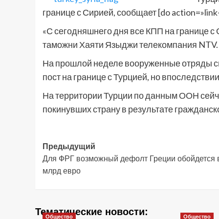
границе с Сирией, сообщает [do action=»lin
«С сегодняшнего дня все КПП на границе с
таможни Хаяти Языджи телекомпания NTV.
На прошлой неделе вооруженные отряды с
пост на границе с Турцией, но впоследствии
На территории Турции по данным ООН сейча
покинувших страну в результате гражданско
Навигация
Предыдущий
Для ФРГ возможный дефолт Греции обойдется 
записи
млрд евро
Тематические новости:
Общество
Общество