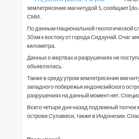
землетрясение магнитудой 5, сообщает [do 
СМИ.
По данным Национальной геологической сл
50 км к востоку от города Сидзунай. Очаг 
километра.
Данных о жертвах и разрушениях не поступ
объявлялась.
Также в среду утром землетрясение магнит
западного побережья индонезийского остр
разрушениях на данный момент нет. Специа
Всего четыре дня назад подземный толчок 
острове Сулавеси, также в Индонезии. Спа