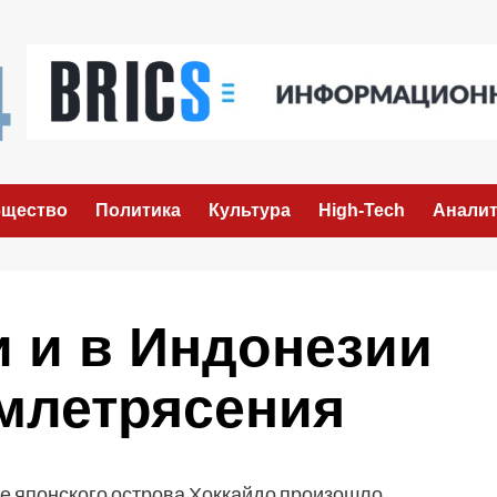
щество
Политика
Культура
High-Tech
Аналит
и и в Индонезии
млетрясения
е японского острова Хоккайдо произошло