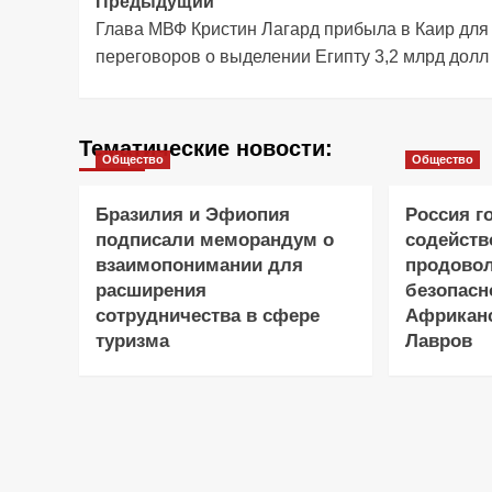
Навигация
Предыдущий
Глава МВФ Кристин Лагард прибыла в Каир для
записи
переговоров о выделении Египту 3,2 млрд долл
Тематические новости:
Общество
Общество
Бразилия и Эфиопия
Россия г
подписали меморандум о
содейств
взаимопонимании для
продово
расширения
безопасн
сотрудничества в сфере
Африканс
туризма
Лавров