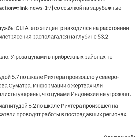
action=»link-news-1″/] со ссылкой на зарубежные
ужбы США, его эпицентр находился на расстоянии
землетрясения располагался на глубине 53,2
ало. Угроза цунами в прибрежных районах не
удой 5,7 по шкале Рихтера произошло у северо-
ова Суматра. Информации о жертвах или
листы уверены, что цунами Индонезии не угрожает.
магнитудой 6,2 по шкале Рихтера произошел на
сатели проводят работы в пострадавших регионах.