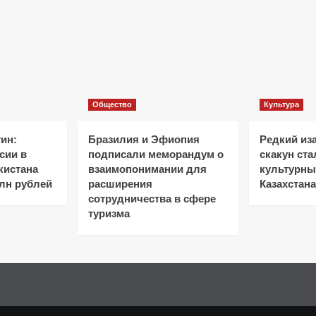
Общество
Культура
ин:
Бразилия и Эфиопия
Редкий из
сии в
подписали меморандум о
скакун ст
кистана
взаимопонимании для
культурн
лн рублей
расширения
Казахстана
сотрудничества в сфере
туризма