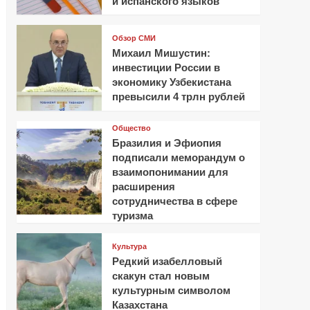
и испанского языков
Обзор СМИ
Михаил Мишустин:
инвестиции России в
экономику Узбекистана
превысили 4 трлн рублей
Общество
Бразилия и Эфиопия
подписали меморандум о
взаимопонимании для
расширения
сотрудничества в сфере
туризма
Культура
Редкий изабелловый
скакун стал новым
культурным символом
Казахстана