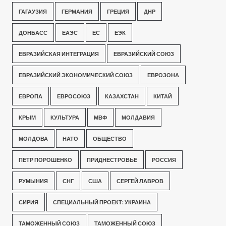
ГАГАУЗИЯ
ГЕРМАНИЯ
ГРЕЦИЯ
ДНР
ДОНБАСС
ЕАЭС
ЕС
ЕЭК
ЕВРАЗИЙСКАЯ ИНТЕГРАЦИЯ
ЕВРАЗИЙСКИЙ СОЮЗ
ЕВРАЗИЙСКИЙ ЭКОНОМИЧЕСКИЙ СОЮЗ
ЕВРОЗОНА
ЕВРОПА
ЕВРОСОЮЗ
КАЗАХСТАН
КИТАЙ
КРЫМ
КУЛЬТУРА
МВФ
МОЛДАВИЯ
МОЛДОВА
НАТО
ОБЩЕСТВО
ПЕТР ПОРОШЕНКО
ПРИДНЕСТРОВЬЕ
РОССИЯ
РУМЫНИЯ
СНГ
США
СЕРГЕЙ ЛАВРОВ
СИРИЯ
СПЕЦИАЛЬНЫЙ ПРОЕКТ: УКРАИНА
ТАМОЖЕННЫЙ СОЮЗ
ТАМОЖЕННЫЙ СОЮЗ