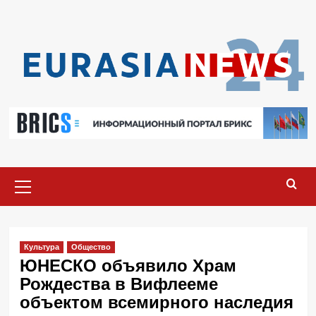
Перейти
к
содержимому
Основное
меню
Культура
Общество
ЮНЕСКО объявило Храм
Рождества в Вифлееме
объектом всемирного наследия