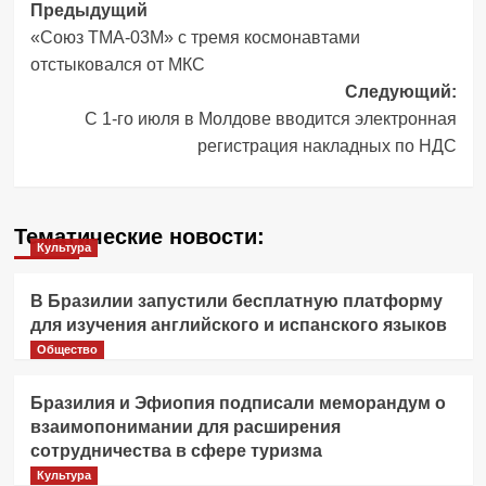
Навигация
Предыдущий
«Союз ТМА-03М» с тремя космонавтами
записи
отстыковался от МКС
Следующий:
C 1-го июля в Молдове вводится электронная
регистрация накладных по НДС
Тематические новости:
Культура
В Бразилии запустили бесплатную платформу
для изучения английского и испанского языков
Общество
Бразилия и Эфиопия подписали меморандум о
взаимопонимании для расширения
сотрудничества в сфере туризма
Культура