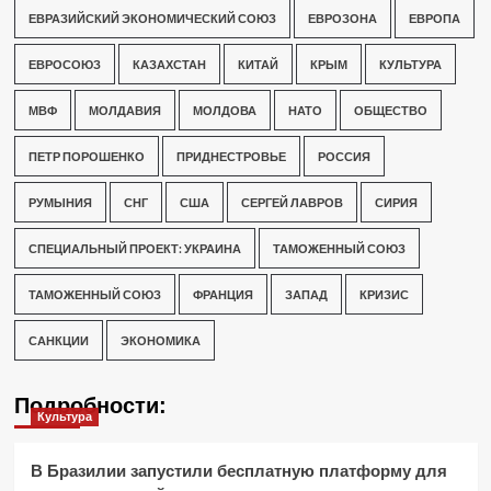
ЕВРАЗИЙСКИЙ ЭКОНОМИЧЕСКИЙ СОЮЗ
ЕВРОЗОНА
ЕВРОПА
ЕВРОСОЮЗ
КАЗАХСТАН
КИТАЙ
КРЫМ
КУЛЬТУРА
МВФ
МОЛДАВИЯ
МОЛДОВА
НАТО
ОБЩЕСТВО
ПЕТР ПОРОШЕНКО
ПРИДНЕСТРОВЬЕ
РОССИЯ
РУМЫНИЯ
СНГ
США
СЕРГЕЙ ЛАВРОВ
СИРИЯ
СПЕЦИАЛЬНЫЙ ПРОЕКТ: УКРАИНА
ТАМОЖЕННЫЙ СОЮЗ
ТАМОЖЕННЫЙ СОЮЗ
ФРАНЦИЯ
ЗАПАД
КРИЗИС
САНКЦИИ
ЭКОНОМИКА
Подробности:
Культура
В Бразилии запустили бесплатную платформу для