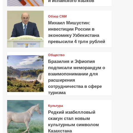
и испанского языков
Обзор СМИ
Михаил Мишустин:
инвестиции России в
экономику Узбекистана
превысили 4 трлн рублей
Общество
Бразилия и Эфиопия
подписали меморандум о
взаимопонимании для
расширения
сотрудничества в сфере
туризма
Культура
Редкий изабелловый
скакун стал новым
культурным символом
Казахстана