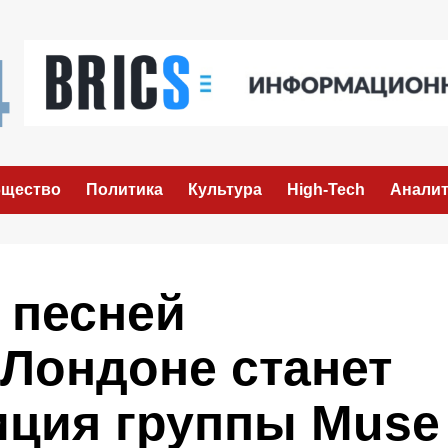
щество
Политика
Культура
High-Tech
Аналит
 песней
Лондоне станет
иция группы Muse