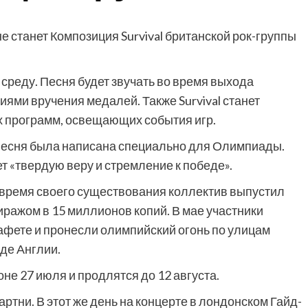
станет Композиция Survival британской рок-группы
среду. Песня будет звучать во время выхода
ями вручения медалей. Также Survival станет
 программ, освещающих события игр.
песня была написана специально для Олимпиады.
т «твердую веру и стремление к победе».
а время своего существования коллектив выпустил
ражом в 15 миллионов копий. В мае участники
афете и пронесли олимпийский огонь по улицам
де Англии.
не 27 июля и продлятся до 12 августа.
тни. В этот же день на концерте в лондонском Гайд-