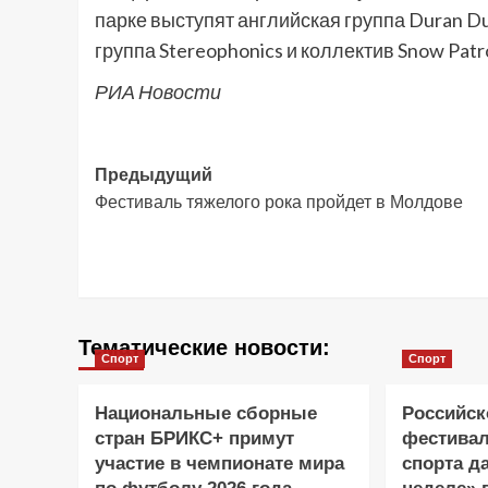
парке выступят английская группа Duran D
группа Stereophonics и коллектив Snow Pat
РИА Новости
Навигация
Предыдущий
Фестиваль тяжелого рока пройдет в Молдове
записи
Тематические новости:
Спорт
Спорт
Национальные сборные
Российск
стран БРИКС+ примут
фестивал
участие в чемпионате мира
спорта д