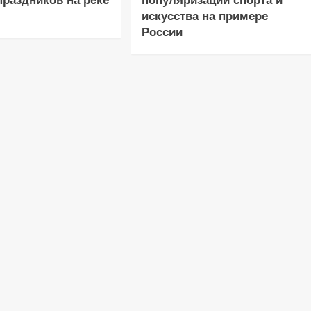
праздников на реке
популяризации спорта и
искусства на примере
России