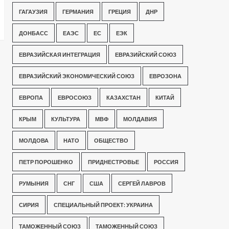
ГАГАУЗИЯ
ГЕРМАНИЯ
ГРЕЦИЯ
ДНР
ДОНБАСС
ЕАЭС
ЕС
ЕЭК
ЕВРАЗИЙСКАЯ ИНТЕГРАЦИЯ
ЕВРАЗИЙСКИЙ СОЮЗ
ЕВРАЗИЙСКИЙ ЭКОНОМИЧЕСКИЙ СОЮЗ
ЕВРОЗОНА
ЕВРОПА
ЕВРОСОЮЗ
КАЗАХСТАН
КИТАЙ
КРЫМ
КУЛЬТУРА
МВФ
МОЛДАВИЯ
МОЛДОВА
НАТО
ОБЩЕСТВО
ПЕТР ПОРОШЕНКО
ПРИДНЕСТРОВЬЕ
РОССИЯ
РУМЫНИЯ
СНГ
США
СЕРГЕЙ ЛАВРОВ
СИРИЯ
СПЕЦИАЛЬНЫЙ ПРОЕКТ: УКРАИНА
ТАМОЖЕННЫЙ СОЮЗ
ТАМОЖЕННЫЙ СОЮЗ