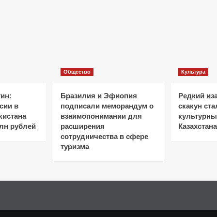
Общество
Культура
ин:
Бразилия и Эфиопия
Редкий из
сии в
подписали меморандум о
скакун ст
кистана
взаимопонимании для
культурн
лн рублей
расширения
Казахстана
сотрудничества в сфере
туризма