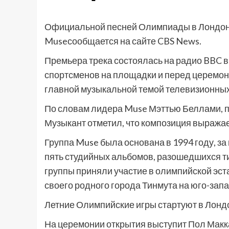
Официальной песней Олимпиады в Лондоне 
Museсообщается на сайте CBS News.
Премьера трека состоялась на радио BBC в 
спортсменов на площадки и перед церемони
главной музыкальной темой телевизионных
По словам лидера Muse Мэттью Беллами, 
Музыкант отметил, что композиция выражае
Группа Muse была основана в 1994 году, з
пять студийных альбомов, разошедшихся ти
группы приняли участие в олимпийской эст
своего родного города Тинмута на юго-запа
Летние Олимпийские игры стартуют в Лондо
На церемонии открытия выступит Пол Маккар