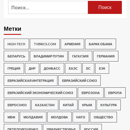
Найти:
Метки
HIGH-TECH
TVBRICS.COM
АРМЕНИЯ
БАРАК ОБАМА
БЕЛАРУСЬ
ВЛАДИМИР ПУТИН
ГАГАУЗИЯ
ГЕРМАНИЯ
ГРЕЦИЯ
ДНР
ДОНБАСС
ЕАЭС
ЕС
ЕЭК
ЕВРАЗИЙСКАЯ ИНТЕГРАЦИЯ
ЕВРАЗИЙСКИЙ СОЮЗ
ЕВРАЗИЙСКИЙ ЭКОНОМИЧЕСКИЙ СОЮЗ
ЕВРОЗОНА
ЕВРОПА
ЕВРОСОЮЗ
КАЗАХСТАН
КИТАЙ
КРЫМ
КУЛЬТУРА
МВФ
МОЛДАВИЯ
МОЛДОВА
НАТО
ОБЩЕСТВО
ПЕТР ПОРОШЕНКО
ПРИДНЕСТРОВЬЕ
РОССИЯ