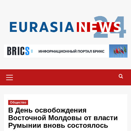
Перейти
к
содержимому
Основное
меню
Общество
В День освобождения
Восточной Молдовы от власти
Румынии вновь состоялось