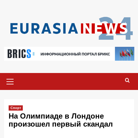
Перейти
к
содержимому
Основное
меню
Спорт
На Олимпиаде в Лондоне
произошел первый скандал