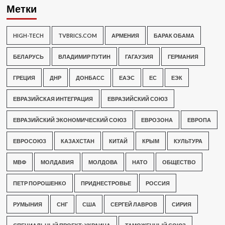
Метки
HIGH-TECH
TVBRICS.COM
АРМЕНИЯ
БАРАК ОБАМА
БЕЛАРУСЬ
ВЛАДИМИР ПУТИН
ГАГАУЗИЯ
ГЕРМАНИЯ
ГРЕЦИЯ
ДНР
ДОНБАСС
ЕАЭС
ЕС
ЕЭК
ЕВРАЗИЙСКАЯ ИНТЕГРАЦИЯ
ЕВРАЗИЙСКИЙ СОЮЗ
ЕВРАЗИЙСКИЙ ЭКОНОМИЧЕСКИЙ СОЮЗ
ЕВРОЗОНА
ЕВРОПА
ЕВРОСОЮЗ
КАЗАХСТАН
КИТАЙ
КРЫМ
КУЛЬТУРА
МВФ
МОЛДАВИЯ
МОЛДОВА
НАТО
ОБЩЕСТВО
ПЕТР ПОРОШЕНКО
ПРИДНЕСТРОВЬЕ
РОССИЯ
РУМЫНИЯ
СНГ
США
СЕРГЕЙ ЛАВРОВ
СИРИЯ