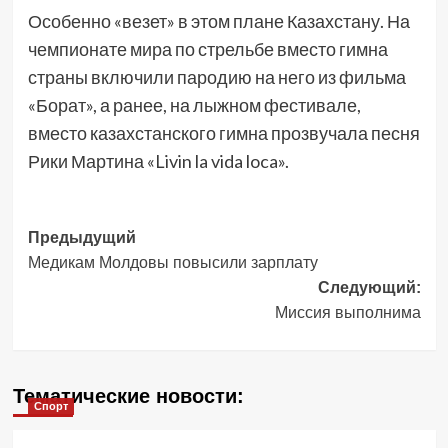
Особенно «везет» в этом плане Казахстану. На
чемпионате мира по стрельбе вместо гимна
страны включили пародию на него из фильма
«Борат», а ранее, на лыжном фестивале,
вместо казахстанского гимна прозвучала песня
Рики Мартина «Livin la vida loca».
Навигация
Предыдущий
Медикам Молдовы повысили зарплату
записи
Следующий:
Миссия выполнима
Тематические новости:
Спорт