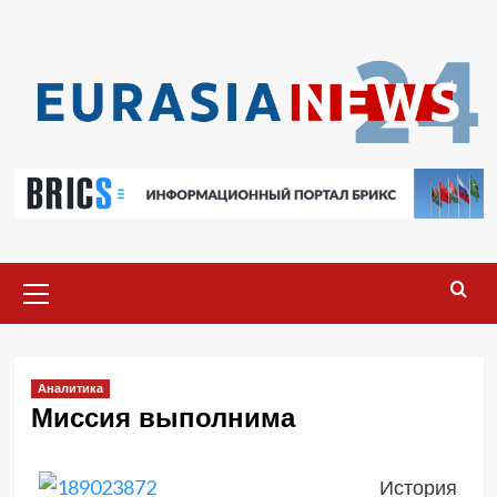
Перейти
к
содержимому
Основное
меню
Аналитика
Миссия выполнима
История