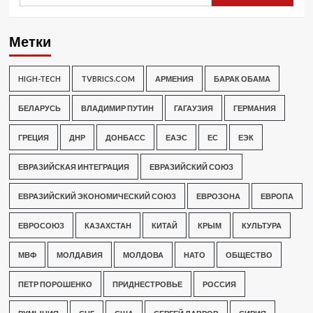
Метки
HIGH-TECH
TVBRICS.COM
АРМЕНИЯ
БАРАК ОБАМА
БЕЛАРУСЬ
ВЛАДИМИР ПУТИН
ГАГАУЗИЯ
ГЕРМАНИЯ
ГРЕЦИЯ
ДНР
ДОНБАСС
ЕАЭС
ЕС
ЕЭК
ЕВРАЗИЙСКАЯ ИНТЕГРАЦИЯ
ЕВРАЗИЙСКИЙ СОЮЗ
ЕВРАЗИЙСКИЙ ЭКОНОМИЧЕСКИЙ СОЮЗ
ЕВРОЗОНА
ЕВРОПА
ЕВРОСОЮЗ
КАЗАХСТАН
КИТАЙ
КРЫМ
КУЛЬТУРА
МВФ
МОЛДАВИЯ
МОЛДОВА
НАТО
ОБЩЕСТВО
ПЕТР ПОРОШЕНКО
ПРИДНЕСТРОВЬЕ
РОССИЯ