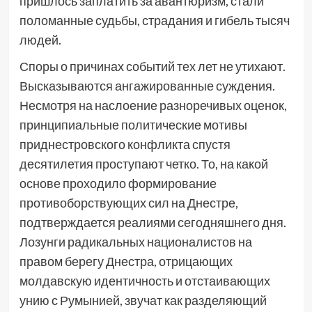
пришлось заплатить за авантюризм, стали
поломанные судьбы, страдания и гибель тысяч
людей.
Споры о причинах событий тех лет не утихают.
Высказываются ангажированные суждения.
Несмотря на наслоение разноречивых оценок,
принципиальные политические мотивы
приднестровского конфликта спустя
десятилетия проступают четко. То, на какой
основе проходило формирование
противоборствующих сил на Днестре,
подтверждается реалиями сегодняшнего дня.
Лозунги радикальных националистов на
правом берегу Днестра, отрицающих
молдавскую идентичность и отстаивающих
унию с Румынией, звучат как разделяющий