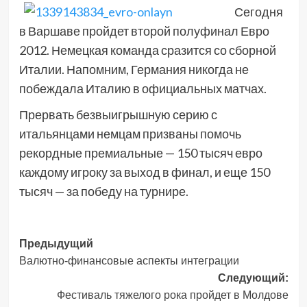
Сегодня
в Варшаве пройдет второй полуфинал Евро
2012. Немецкая команда сразится со сборной
Италии. Напомним, Германия никогда не
побеждала Италию в официальных матчах.
Прервать безвыигрышную серию с
итальянцами немцам призваны помочь
рекордные премиальные — 150 тысяч евро
каждому игроку за выход в финал, и еще 150
тысяч — за победу на турнире.
Навигация
Предыдущий
Валютно-финансовые аспекты интеграции
записи
Следующий:
Фестиваль тяжелого рока пройдет в Молдове