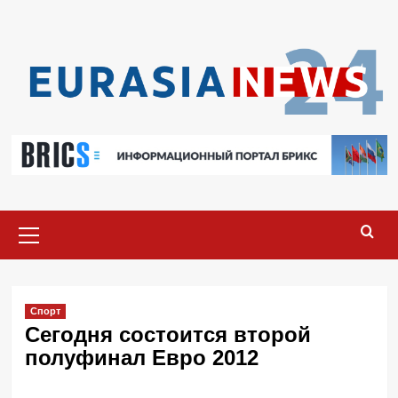
Перейти
к
содержимому
Основное
меню
Спорт
Сегодня состоится второй
полуфинал Евро 2012