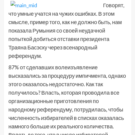
Говорят,
что умные учатся на чужих ошибках. В этом
смысле, пример того, как не должно быть, нам
показала Румыния со своей неудачной
попыткой добиться отставки президента
Траяна Басэску через всенародный
референдум.
87% от сделавших волеизъявление
высказались за процедуру импичмента, однако
этого оказалось недостаточно. Как так
получилось? Власть, которая проводила все
организационные приготовления по
народному референдуму, потрудилась, чтобы
численность избирателей в списках оказалась
намного больше их реального количества.
Вплоть до того, что в число избирателей