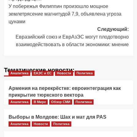
У побережья Филиппин произошло мощное
записи
землетрясение магнитудой 7,9, объявлена угроза
цунами
Следующий:
Евразийский союз и ЕврАзЭС могут плодотворно
взаимодействовать в области экономики: мнение
Тематические новости:
Аналитика
ЕАЭС и ЕС
Новости
Политика
Армения на перекрёстке: евроинтеграция как
прикрытие тюркского вектора
Аналитика
В Мире
Обзор СМИ
Политика
Выборы в Молдове: Шах и мат для PAS
Аналитика
Новости
Политика