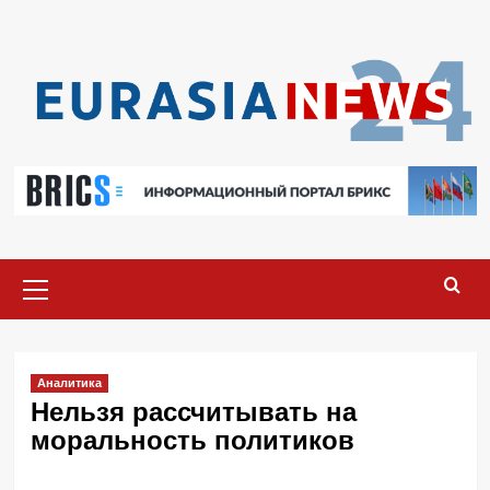
Перейти
к
содержимому
Основное
меню
Аналитика
Нельзя рассчитывать на
моральность политиков