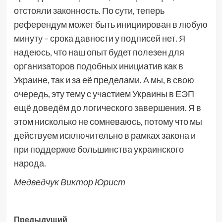
отстояли законность. По сути, теперь
референдум может быть инициирован в любую
минуту – срока давности у подписей нет. Я
надеюсь, что наш опыт будет полезен для
организаторов подобных инициатив как в
Украине, так и за её пределами. А мы, в свою
очередь, эту тему с участием Украины в ЕЭП
ещё доведём до логического завершения. Я в
этом нисколько не сомневаюсь, потому что мы
действуем исключительно в рамках закона и
при поддержке большинства украинского
народа.
Медведчук Виктор
Юрист
Навигация
Предыдущий