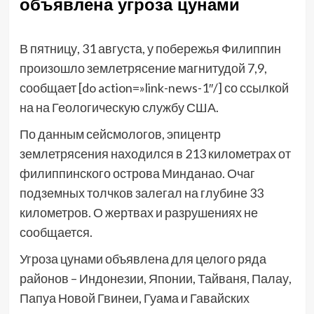
объявлена угроза цунами
В пятницу, 31 августа, у побережья Филиппин
произошло землетрясение магнитудой 7,9,
сообщает [do action=»link-news-1″/] со ссылкой
на на Геологическую службу США.
По данным сейсмологов, эпицентр
землетрясения находился в 213 километрах от
филиппинского острова Минданао. Очаг
подземных толчков залегал на глубине 33
километров. О жертвах и разрушениях не
сообщается.
Угроза цунами объявлена для целого ряда
районов – Индонезии, Японии, Тайваня, Палау,
Папуа Новой Гвинеи, Гуама и Гавайских