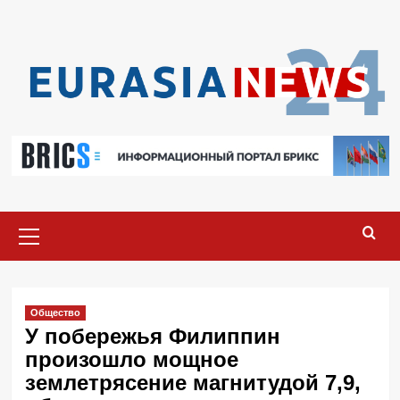
Перейти
к
содержимому
Основное
меню
Общество
У побережья Филиппин
произошло мощное
землетрясение магнитудой 7,9,