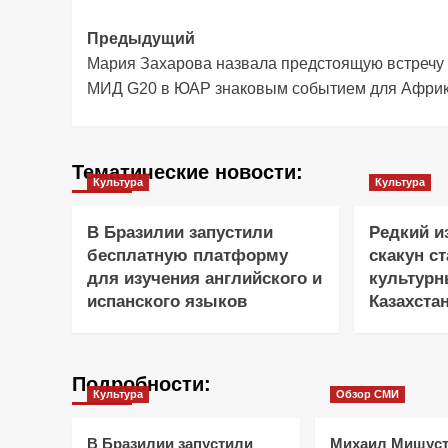
Навигация
Предыдущий
Мария Захарова назвала предстоящую встречу 
записи
МИД G20 в ЮАР знаковым событием для Афри
Тематические новости:
Культура
Культура
В Бразилии запустили
Редкий 
бесплатную платформу
скакун с
для изучения английского и
культур
испанского языков
Казахста
Подробности:
Культура
Обзор СМИ
В Бразилии запустили
Михаил Мишуст