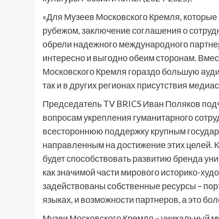
«Для Музеев Московского Кремля, которые
рубежом, заключение соглашения о сотруд
обрели надежного международного партнера
интересно и выгодно обеим сторонам. Вме
Московского Кремля гораздо большую аудит
так и в других регионах присутствия медиас
Председатель TV BRICS Иван Поляков подч
вопросам укрепления гуманитарного сотру
всестороннюю поддержку крупным госуда
направленным на достижение этих целей. 
будет способствовать развитию бренда ун
как значимой части мирового историко-худ
задействованы собственные ресурсы – пор
языках, и возможности партнеров, а это бо
Музеи Московского Кремля – уникальный м