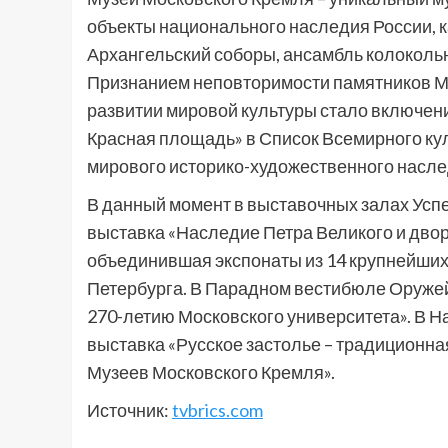
объекты национального наследия России, к
Архангельский соборы, ансамбль колоколь
Признанием неповторимости памятников Мо
развитии мировой культуры стало включен
Красная площадь» в Список Всемирного ку
мирового историко-художественного насле
В данный момент в выставочных залах Усп
выставка «Наследие Петра Великого и дво
объединившая экспонаты из 14 крупнейших 
Петербурга. В Парадном вестибюле Оруже
270-летию Московского университета». В Н
выставка «Русское застолье – традиционная
Музеев Московского Кремля».
Источник:
tvbrics.com