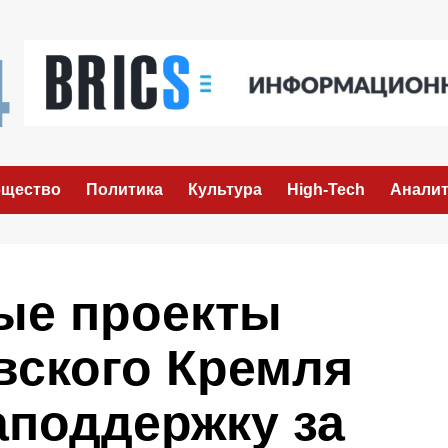
щество
Политика
Культура
High-Tech
Аналит
ые проекты
вского Кремля
аподдержку за