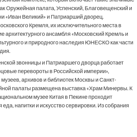
ак Оружейная палата, Успенский, Благовещенский и
ни «Иван Великий» и Патриарший дворец.
сковского Кремля, их исключительного места в
ие архитектурного ансамбля «Московский Кремль и
льтурного и природного наследия ЮНЕСКО как части
дия.
енской звонницы и Патриаршего дворца работает
рцовые перевороты в Российской империи»,
музеев, архивов и библиотек Москвы и Санкт-
йной палаты размещена выставка «Храм Минервы. К
ациональном музее Китая в Пекине проходит
 еда, напитки и искусство сервировки. Из собрания