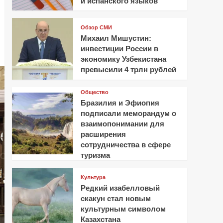
и испанского языков
Обзор СМИ
Михаил Мишустин:
инвестиции России в
экономику Узбекистана
превысили 4 трлн рублей
Общество
Бразилия и Эфиопия
подписали меморандум о
взаимопонимании для
расширения
сотрудничества в сфере
туризма
Культура
Редкий изабелловый
скакун стал новым
культурным символом
Казахстана