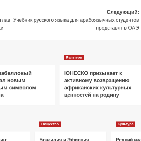
Следующий:
глав
Учебник русского языка для арабоязычных студентов
ки
представят в ОАЭ
Культура
изабелловый
ЮНЕСКО призывает к
тал новым
активному возвращению
ным символом
африканских культурных
на
ценностей на родину
Общество
Культура
ин:
Бразилия и Эфиопия
Редкий из