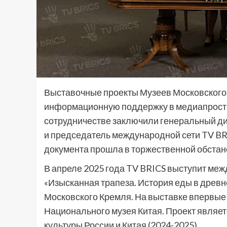
Выставочные проекты Музеев Московского 
информационную поддержку в медиапрост
сотрудничестве заключили генеральный ди
и председатель международной сети TV B
документа прошла в торжественной обстан
В апреле 2025 года TV BRICS выступит м
«Изысканная трапеза. История еды в древне
Московского Кремля. На выставке впервые
Национального музея Китая. Проект являе
культуры России и Китая (2024-2025).