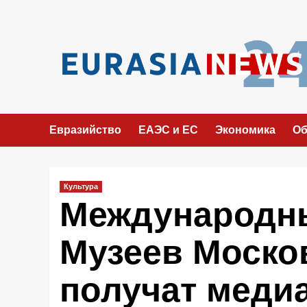
Перейти
к
содержимому
Евразийство
ЕАЭС и ЕС
Экономика
Об
Культура
Международн
Музеев Моско
получат меди