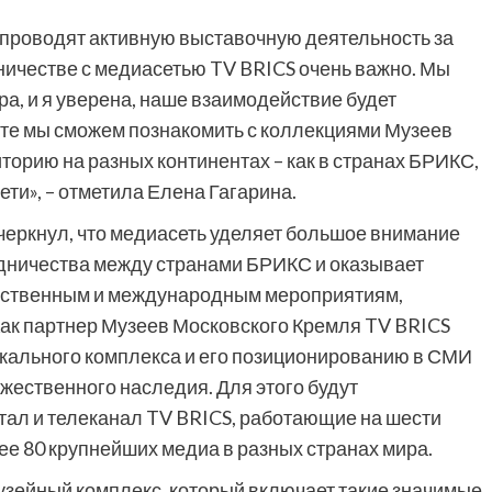
 проводят активную выставочную деятельность за
ничестве с медиасетью TV BRICS очень важно. Мы
, и я уверена, наше взаимодействие будет
сте мы сможем познакомить с коллекциями Музеев
орию на разных континентах – как в странах БРИКС,
ети», – отметила Елена Гагарина.
еркнул, что медиасеть уделяет большое внимание
дничества между странами БРИКС и оказывает
рственным и международным мероприятиям,
Как партнер Музеев Московского Кремля TV BRICS
икального комплекса и его позиционированию в СМИ
ожественного наследия. Для этого будут
тал и телеканал TV BRICS, работающие на шести
лее 80 крупнейших медиа в разных странах мира.
узейный комплекс, который включает такие значимые