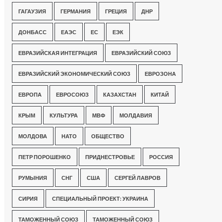
ГАГАУЗИЯ
ГЕРМАНИЯ
ГРЕЦИЯ
ДНР
ДОНБАСС
ЕАЭС
ЕС
ЕЭК
ЕВРАЗИЙСКАЯ ИНТЕГРАЦИЯ
ЕВРАЗИЙСКИЙ СОЮЗ
ЕВРАЗИЙСКИЙ ЭКОНОМИЧЕСКИЙ СОЮЗ
ЕВРОЗОНА
ЕВРОПА
ЕВРОСОЮЗ
КАЗАХСТАН
КИТАЙ
КРЫМ
КУЛЬТУРА
МВФ
МОЛДАВИЯ
МОЛДОВА
НАТО
ОБЩЕСТВО
ПЕТР ПОРОШЕНКО
ПРИДНЕСТРОВЬЕ
РОССИЯ
РУМЫНИЯ
СНГ
США
СЕРГЕЙ ЛАВРОВ
СИРИЯ
СПЕЦИАЛЬНЫЙ ПРОЕКТ: УКРАИНА
ТАМОЖЕННЫЙ СОЮЗ
ТАМОЖЕННЫЙ СОЮЗ