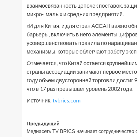
взаимосвязанность цепочек поставок, защи
микро-, малых и средних предприятий.
«И для Китая, и для стран АСЕАН важно об
барьеры, включить в него элементы цифров
усовершенствовать правила по наращивани
механизмы, которые облегчают работу эксп
Отмечается, что Китай остается крупнейши
страны ассоциации занимают первое место 
году объем двусторонней торговли достиг 9
что в 17 раз превышает уровень 2002 года.
Источник:
tvbrics.com
Навигация
Предыдущий
Медиасеть TV BRICS начинает сотрудничество 
записи