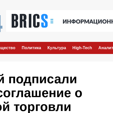
щество
Политика
Культура
High-Tech
Аналит
й подписали
соглашение о
ой торговли