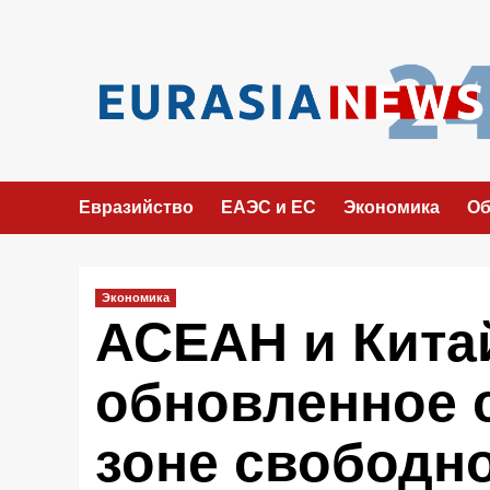
Перейти
к
содержимому
Евразийство
ЕАЭС и ЕС
Экономика
Об
Экономика
АСЕАН и Кита
обновленное 
зоне свободн