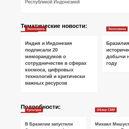
Республикой Индонезией
Тематические новости:
Экономика
Экономика
Индия и Индонезия
Бразилия
подписали 20
историче
меморандумов о
добычи н
сотрудничестве в сферах
году
космоса, цифровых
технологий и критически
важных ресурсов
Подробности:
Культура
Обзор СМИ
В Бразилии запустили
Михаил Мишуст