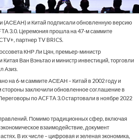
ии (АСЕАН) и Китай подписали обновленную версию
FTA 3.0. Церемония прошла на 47-м саммите
CTV+, партнер TV BRICS.
оссовета КНР Ли Цян, премьер-министр
 Китая Ван Вэньтао и министр инвестиций, торговли
л Азиз.
о на 6-м саммите АСЕАН – Китай в 2002 году и
тем стороны заключили обновленное соглашение в
. Переговоры по ACFTA 3.0 стартовали в ноябре 2022
аправлений. Помимо традиционных сфер, включая
 экономическое взаимодействие, документ
стях. В их числе – цифровая и зеленая экономика,