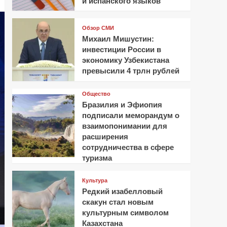
и испанского языков
Обзор СМИ
Михаил Мишустин:
инвестиции России в
экономику Узбекистана
превысили 4 трлн рублей
Общество
Бразилия и Эфиопия
подписали меморандум о
взаимопонимании для
расширения
сотрудничества в сфере
туризма
Культура
Редкий изабелловый
скакун стал новым
культурным символом
Казахстана