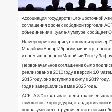
Ассоциация государств Юго-Восточной Аз
соглашения о зоне свободной торговли AC
объединения в Куала-Лумпуре, сообщает C
На мероприятии присутствовали премьер Г
Малайзии Анвар Ибрагим, министр торговли
и промышленности Малайзии Тенгку Зафру
Первоначальное соглашение было подписан
реализовано в 2010 году в версии 1.0. За
2015 году, оно вступило в силу в 2019 году
года и завершились в мае 2025 года.
ACFTA 3.0 охватывает девять ключевых н
таможенные процедуры, стандартизацию и
подразумевает сотрудничество в новых обла