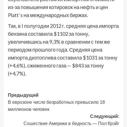
из-за повышения котировок на нефть и цен
Platt`s на международных биржах.
Так, в I полугодии 2012 г. средняя цена импорта
бензина составила $1102 за тонну,
увеличившись на 9,3% в сравнении с тем же
периодом прошлого года. Средняя цена
импорта дизтоплива составила $1031 за тонну
(+4,6%), сжиженного газа — $843 за тонну
(+4,7%).
Навигация
Предыдущий
В еврозоне число безработных превысило 18
записи
миллионов человек
Следующий:
Сошествие Америки в бедность — Пол Крэйг