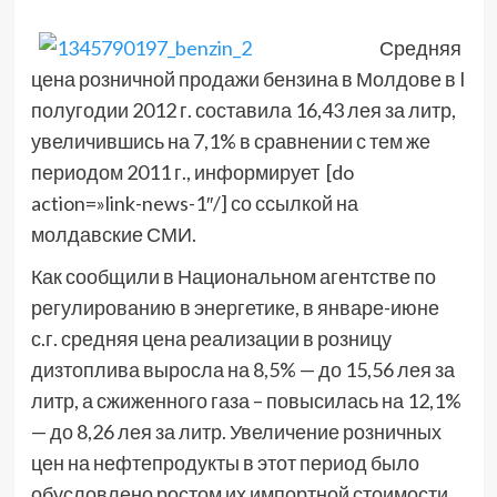
Средняя
цена розничной продажи бензина в Молдове в I
полугодии 2012 г. составила 16,43 лея за литр,
увеличившись на 7,1% в сравнении с тем же
периодом 2011 г., информирует [do
action=»link-news-1″/] со ссылкой на
молдавские СМИ.
Как сообщили в Национальном агентстве по
регулированию в энергетике, в январе-июне
с.г. средняя цена реализации в розницу
дизтоплива выросла на 8,5% — до 15,56 лея за
литр, а сжиженного газа – повысилась на 12,1%
— до 8,26 лея за литр. Увеличение розничных
цен на нефтепродукты в этот период было
обусловлено ростом их импортной стоимости