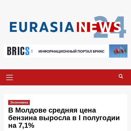
Перейти
к
содержимому
Основное
меню
Экономика
В Молдове средняя цена
бензина выросла в I полугодии
на 7,1%