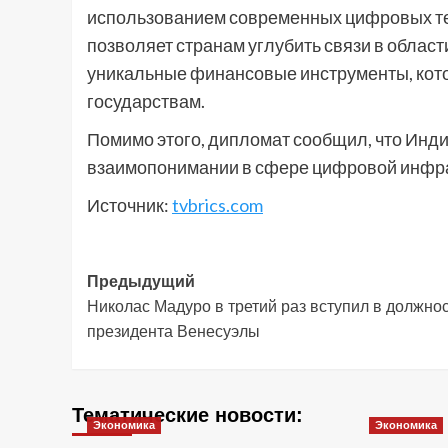
использованием современных цифровых тех
позволяет странам углубить связи в облас
уникальные финансовые инструменты, кот
государствам.
Помимо этого, дипломат сообщил, что Инд
взаимопонимании в сфере цифровой инфра
Источник:
tvbrics.com
Навигация
Предыдущий
Николас Мадуро в третий раз вступил в должно
записи
президента Венесуэлы
Тематические новости:
Экономика
Экономика