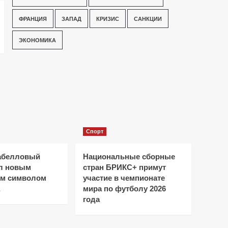
ФРАНЦИЯ
ЗАПАД
КРИЗИС
САНКЦИИ
ЭКОНОМИКА
Спорт
абелловый
Национальные сборные
ал новым
стран БРИКС+ примут
ым символом
участие в чемпионате
мира по футболу 2026
года