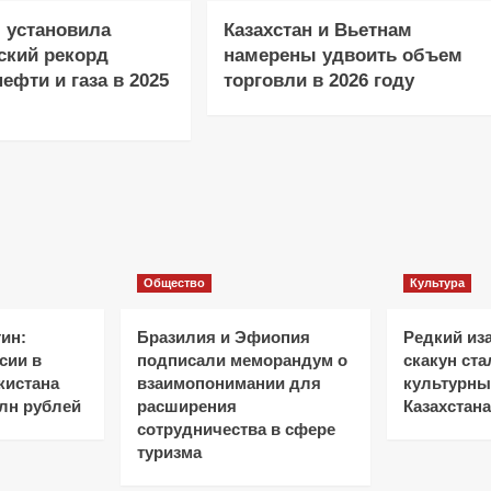
 установила
Казахстан и Вьетнам
ский рекорд
намерены удвоить объем
ефти и газа в 2025
торговли в 2026 году
Общество
Культура
ин:
Бразилия и Эфиопия
Редкий из
сии в
подписали меморандум о
скакун ст
кистана
взаимопонимании для
культурн
лн рублей
расширения
Казахстана
сотрудничества в сфере
туризма