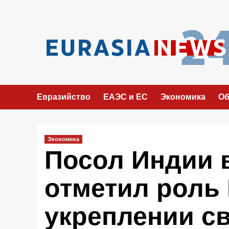
Перейти
к
содержимому
Евразийство
ЕАЭС и ЕС
Экономика
Об
Экономика
Посол Индии 
отметил роль
укреплении с