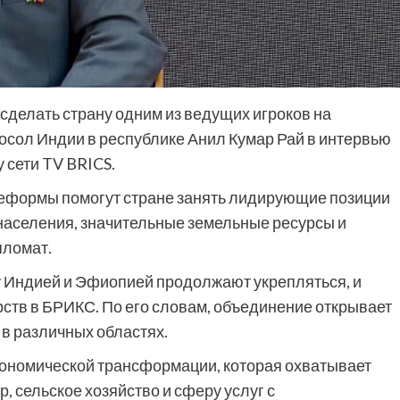
делать страну одним из ведущих игроков на
осол Индии в республике Анил Кумар Рай в интервью
 сети TV BRICS.
реформы помогут стране занять лидирующие позиции
населения, значительные земельные ресурсы и
пломат.
у Индией и Эфиопией продолжают укрепляться, и
рств в БРИКС. По его словам, объединение открывает
в различных областях.
кономической трансформации, которая охватывает
 сельское хозяйство и сферу услуг с