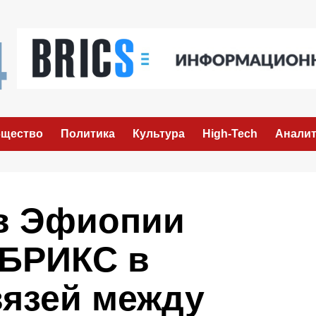
щество
Политика
Культура
High-Tech
Аналит
в Эфиопии
 БРИКС в
вязей между