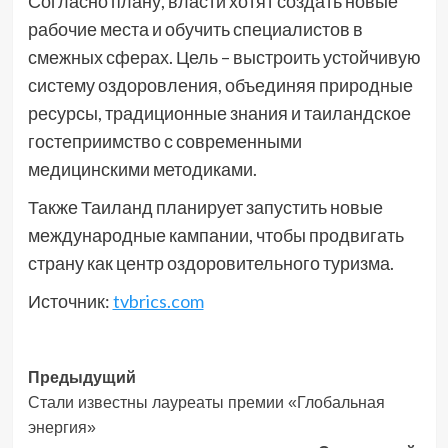
Согласно плану, власти хотят создать новые
рабочие места и обучить специалистов в
смежных сферах. Цель – выстроить устойчивую
систему оздоровления, объединяя природные
ресурсы, традиционные знания и таиландское
гостеприимство с современными
медицинскими методиками.
Также Таиланд планирует запустить новые
международные кампании, чтобы продвигать
страну как центр оздоровительного туризма.
Источник:
tvbrics.com
Навигация
Предыдущий
Стали известны лауреаты премии «Глобальная
записи
энергия»