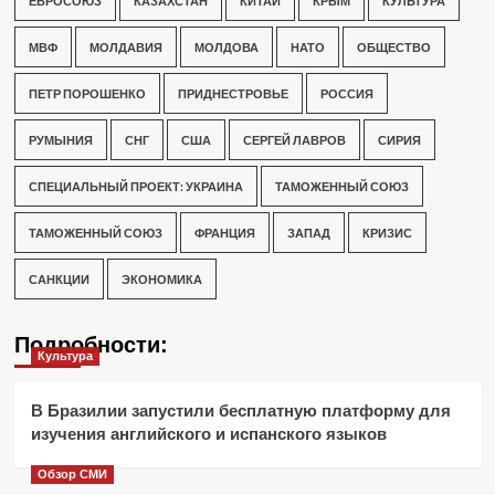
ЕВРОСОЮЗ
КАЗАХСТАН
КИТАЙ
КРЫМ
КУЛЬТУРА
МВФ
МОЛДАВИЯ
МОЛДОВА
НАТО
ОБЩЕСТВО
ПЕТР ПОРОШЕНКО
ПРИДНЕСТРОВЬЕ
РОССИЯ
РУМЫНИЯ
СНГ
США
СЕРГЕЙ ЛАВРОВ
СИРИЯ
СПЕЦИАЛЬНЫЙ ПРОЕКТ: УКРАИНА
ТАМОЖЕННЫЙ СОЮЗ
ТАМОЖЕННЫЙ СОЮЗ
ФРАНЦИЯ
ЗАПАД
КРИЗИС
САНКЦИИ
ЭКОНОМИКА
Подробности:
Культура
В Бразилии запустили бесплатную платформу для
изучения английского и испанского языков
Обзор СМИ