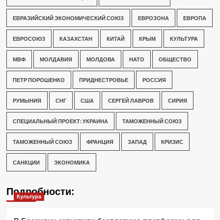
ЕВРАЗИЙСКИЙ ЭКОНОМИЧЕСКИЙ СОЮЗ
ЕВРОЗОНА
ЕВРОПА
ЕВРОСОЮЗ
КАЗАХСТАН
КИТАЙ
КРЫМ
КУЛЬТУРА
МВФ
МОЛДАВИЯ
МОЛДОВА
НАТО
ОБЩЕСТВО
ПЕТР ПОРОШЕНКО
ПРИДНЕСТРОВЬЕ
РОССИЯ
РУМЫНИЯ
СНГ
США
СЕРГЕЙ ЛАВРОВ
СИРИЯ
СПЕЦИАЛЬНЫЙ ПРОЕКТ: УКРАИНА
ТАМОЖЕННЫЙ СОЮЗ
ТАМОЖЕННЫЙ СОЮЗ
ФРАНЦИЯ
ЗАПАД
КРИЗИС
САНКЦИИ
ЭКОНОМИКА
Подробности:
Культура