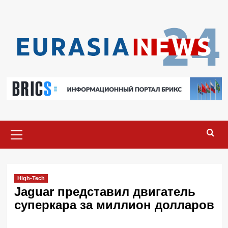
Перейти
к
содержимому
Основное
меню
High-Tech
Jaguar представил двигатель
суперкара за миллион долларов