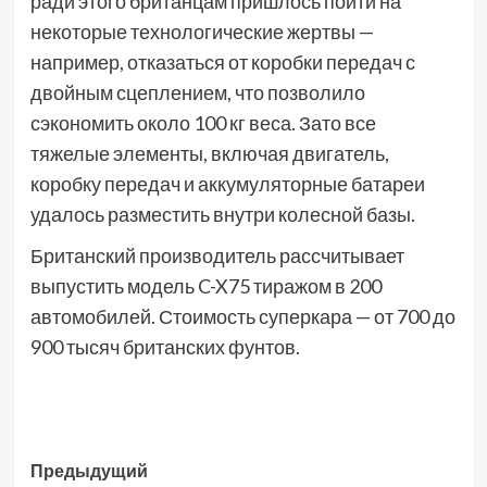
ради этого британцам пришлось пойти на
некоторые технологические жертвы —
например, отказаться от коробки передач с
двойным сцеплением, что позволило
сэкономить около 100 кг веса. Зато все
тяжелые элементы, включая двигатель,
коробку передач и аккумуляторные батареи
удалось разместить внутри колесной базы.
Британский производитель рассчитывает
выпустить модель C-X75 тиражом в 200
автомобилей. Стоимость суперкара — от 700 до
900 тысяч британских фунтов.
Навигация
Предыдущий