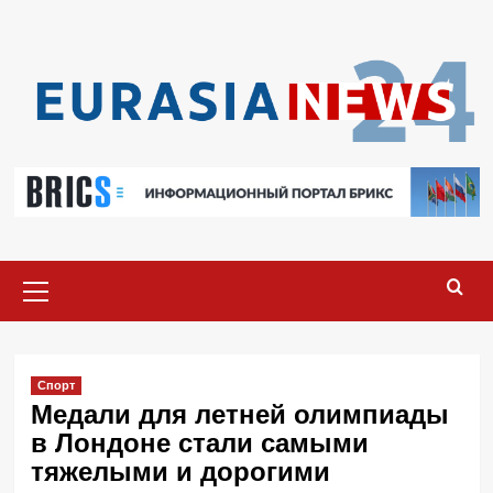
Перейти
к
содержимому
Основное
меню
Спорт
Медали для летней олимпиады
в Лондоне стали самыми
тяжелыми и дорогими