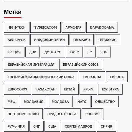
Метки
HIGH-TECH
TVBRICS.COM
АРМЕНИЯ
БАРАК ОБАМА
БЕЛАРУСЬ
ВЛАДИМИР ПУТИН
ГАГАУЗИЯ
ГЕРМАНИЯ
ГРЕЦИЯ
ДНР
ДОНБАСС
ЕАЭС
ЕС
ЕЭК
ЕВРАЗИЙСКАЯ ИНТЕГРАЦИЯ
ЕВРАЗИЙСКИЙ СОЮЗ
ЕВРАЗИЙСКИЙ ЭКОНОМИЧЕСКИЙ СОЮЗ
ЕВРОЗОНА
ЕВРОПА
ЕВРОСОЮЗ
КАЗАХСТАН
КИТАЙ
КРЫМ
КУЛЬТУРА
МВФ
МОЛДАВИЯ
МОЛДОВА
НАТО
ОБЩЕСТВО
ПЕТР ПОРОШЕНКО
ПРИДНЕСТРОВЬЕ
РОССИЯ
РУМЫНИЯ
СНГ
США
СЕРГЕЙ ЛАВРОВ
СИРИЯ