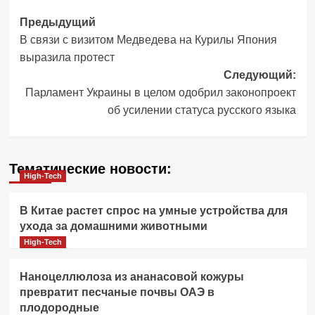
Навигация
Предыдущий
В связи с визитом Медведева на Курилы Япония
записи
выразила протест
Следующий:
Парламент Украины в целом одобрил законопроект
об усилении статуса русского языка
Тематические новости:
High-Tech
В Китае растет спрос на умные устройства для
ухода за домашними животными
High-Tech
Наноцеллюлоза из ананасовой кожуры
превратит песчаные почвы ОАЭ в
плодородные