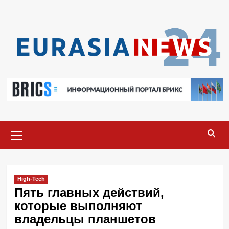
Перейти
к
содержимому
Основное
меню
High-Tech
Пять главных действий,
которые выполняют
владельцы планшетов