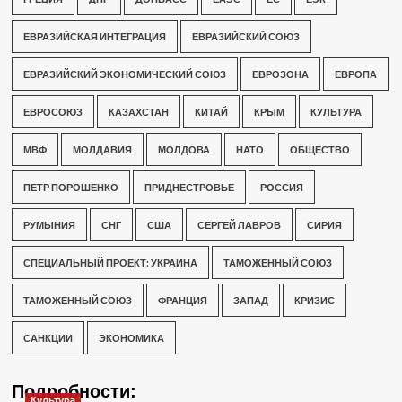
ЕВРАЗИЙСКАЯ ИНТЕГРАЦИЯ
ЕВРАЗИЙСКИЙ СОЮЗ
ЕВРАЗИЙСКИЙ ЭКОНОМИЧЕСКИЙ СОЮЗ
ЕВРОЗОНА
ЕВРОПА
ЕВРОСОЮЗ
КАЗАХСТАН
КИТАЙ
КРЫМ
КУЛЬТУРА
МВФ
МОЛДАВИЯ
МОЛДОВА
НАТО
ОБЩЕСТВО
ПЕТР ПОРОШЕНКО
ПРИДНЕСТРОВЬЕ
РОССИЯ
РУМЫНИЯ
СНГ
США
СЕРГЕЙ ЛАВРОВ
СИРИЯ
СПЕЦИАЛЬНЫЙ ПРОЕКТ: УКРАИНА
ТАМОЖЕННЫЙ СОЮЗ
ТАМОЖЕННЫЙ СОЮЗ
ФРАНЦИЯ
ЗАПАД
КРИЗИС
САНКЦИИ
ЭКОНОМИКА
Подробности:
Культура