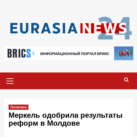
Перейти
к
содержимому
Основное
меню
Политика
Меркель одобрила результаты
реформ в Молдове