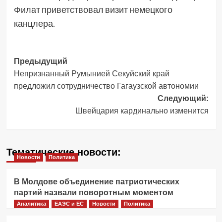
Филат приветствовал визит немецкого
канцлера.
Навигация
Предыдущий
Непризнанный Румынией Секуйский край
записи
предложил сотрудничество Гагаузской автономии
Следующий:
Швейцария кардинально изменится
Тематические новости:
Новости
Политика
В Молдове объединение патриотических
партий назвали поворотным моментом
Аналитика
ЕАЭС и ЕС
Новости
Политика