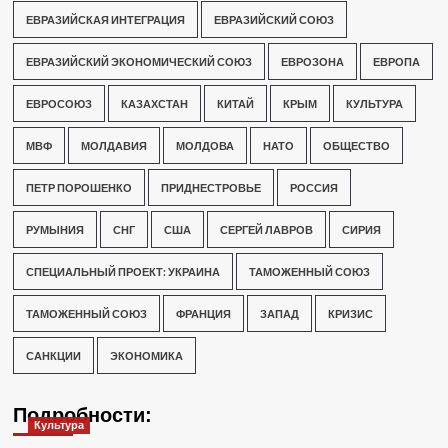
ЕВРАЗИЙСКАЯ ИНТЕГРАЦИЯ
ЕВРАЗИЙСКИЙ СОЮЗ
ЕВРАЗИЙСКИЙ ЭКОНОМИЧЕСКИЙ СОЮЗ
ЕВРОЗОНА
ЕВРОПА
ЕВРОСОЮЗ
КАЗАХСТАН
КИТАЙ
КРЫМ
КУЛЬТУРА
МВФ
МОЛДАВИЯ
МОЛДОВА
НАТО
ОБЩЕСТВО
ПЕТР ПОРОШЕНКО
ПРИДНЕСТРОВЬЕ
РОССИЯ
РУМЫНИЯ
СНГ
США
СЕРГЕЙ ЛАВРОВ
СИРИЯ
СПЕЦИАЛЬНЫЙ ПРОЕКТ: УКРАИНА
ТАМОЖЕННЫЙ СОЮЗ
ТАМОЖЕННЫЙ СОЮЗ
ФРАНЦИЯ
ЗАПАД
КРИЗИС
САНКЦИИ
ЭКОНОМИКА
Подробности:
Культура