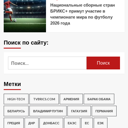
Национальные сборные стран
БРИКС+ примут участие в
чемпионате мира по футболу
2026 года
Поиск по сайту:
Найти:
Метки
HIGH-TECH
TVBRICS.COM
АРМЕНИЯ
БАРАК ОБАМА
БЕЛАРУСЬ
ВЛАДИМИР ПУТИН
ГАГАУЗИЯ
ГЕРМАНИЯ
ГРЕЦИЯ
ДНР
ДОНБАСС
ЕАЭС
ЕС
ЕЭК