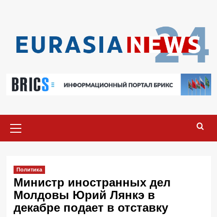
Перейти
к
содержимому
Основное
меню
Политика
Министр иностранных дел
Молдовы Юрий Лянкэ в
декабре подает в отставку