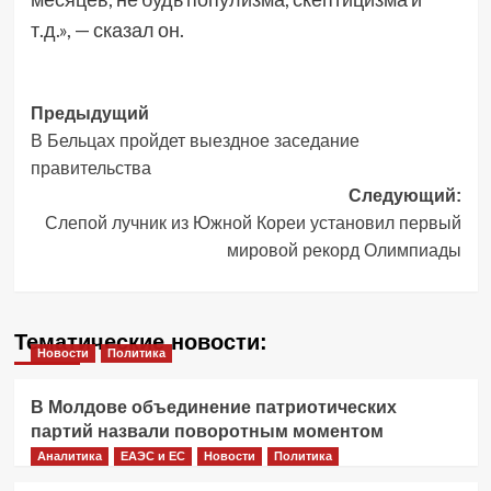
т.д.», — сказал он.
Навигация
Предыдущий
В Бельцах пройдет выездное заседание
записи
правительства
Следующий:
Слепой лучник из Южной Кореи установил первый
мировой рекорд Олимпиады
Тематические новости:
Новости
Политика
В Молдове объединение патриотических
партий назвали поворотным моментом
Аналитика
ЕАЭС и ЕС
Новости
Политика