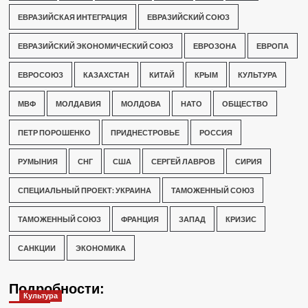
ЕВРАЗИЙСКАЯ ИНТЕГРАЦИЯ
ЕВРАЗИЙСКИЙ СОЮЗ
ЕВРАЗИЙСКИЙ ЭКОНОМИЧЕСКИЙ СОЮЗ
ЕВРОЗОНА
ЕВРОПА
ЕВРОСОЮЗ
КАЗАХСТАН
КИТАЙ
КРЫМ
КУЛЬТУРА
МВФ
МОЛДАВИЯ
МОЛДОВА
НАТО
ОБЩЕСТВО
ПЕТР ПОРОШЕНКО
ПРИДНЕСТРОВЬЕ
РОССИЯ
РУМЫНИЯ
СНГ
США
СЕРГЕЙ ЛАВРОВ
СИРИЯ
СПЕЦИАЛЬНЫЙ ПРОЕКТ: УКРАИНА
ТАМОЖЕННЫЙ СОЮЗ
ТАМОЖЕННЫЙ СОЮЗ
ФРАНЦИЯ
ЗАПАД
КРИЗИС
САНКЦИИ
ЭКОНОМИКА
Подробности:
Культура