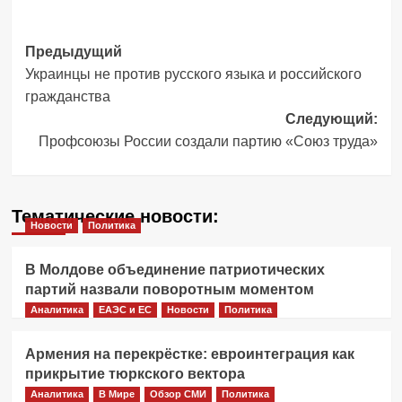
Навигация
Предыдущий
Украинцы не против русского языка и российского
записи
гражданства
Следующий:
Профсоюзы России создали партию «Союз труда»
Тематические новости:
Новости
Политика
В Молдове объединение патриотических
партий назвали поворотным моментом
Аналитика
ЕАЭС и ЕС
Новости
Политика
Армения на перекрёстке: евроинтеграция как
прикрытие тюркского вектора
Аналитика
В Мире
Обзор СМИ
Политика