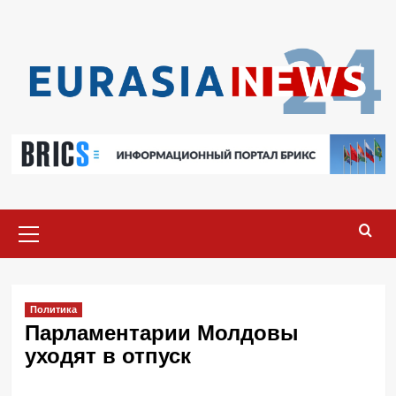
Перейти
к
содержимому
Основное
меню
Политика
Парламентарии Молдовы
уходят в отпуск