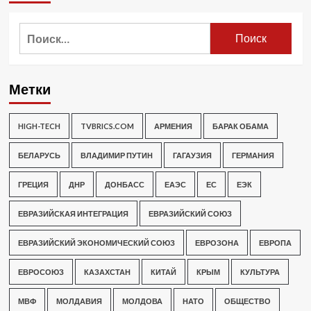
Найти:
Метки
HIGH-TECH
TVBRICS.COM
АРМЕНИЯ
БАРАК ОБАМА
БЕЛАРУСЬ
ВЛАДИМИР ПУТИН
ГАГАУЗИЯ
ГЕРМАНИЯ
ГРЕЦИЯ
ДНР
ДОНБАСС
ЕАЭС
ЕС
ЕЭК
ЕВРАЗИЙСКАЯ ИНТЕГРАЦИЯ
ЕВРАЗИЙСКИЙ СОЮЗ
ЕВРАЗИЙСКИЙ ЭКОНОМИЧЕСКИЙ СОЮЗ
ЕВРОЗОНА
ЕВРОПА
ЕВРОСОЮЗ
КАЗАХСТАН
КИТАЙ
КРЫМ
КУЛЬТУРА
МВФ
МОЛДАВИЯ
МОЛДОВА
НАТО
ОБЩЕСТВО