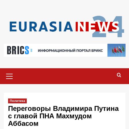
Перейти
к
содержимому
Основное
меню
Политика
Переговоры Владимира Путина
с главой ПНА Махмудом
Аббасом