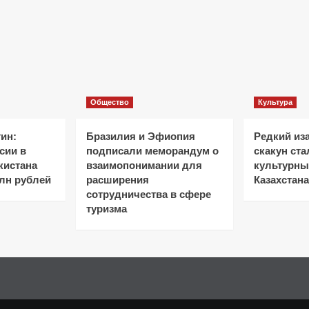
Общество
Культура
ин:
Бразилия и Эфиопия
Редкий из
сии в
подписали меморандум о
скакун ст
кистана
взаимопонимании для
культурн
лн рублей
расширения
Казахстана
сотрудничества в сфере
туризма