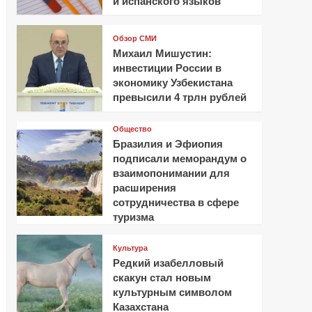
и испанского языков
Обзор СМИ
Михаил Мишустин:
инвестиции России в
экономику Узбекистана
превысили 4 трлн рублей
Общество
Бразилия и Эфиопия
подписали меморандум о
взаимопонимании для
расширения
сотрудничества в сфере
туризма
Культура
Редкий изабелловый
скакун стал новым
культурным символом
Казахстана