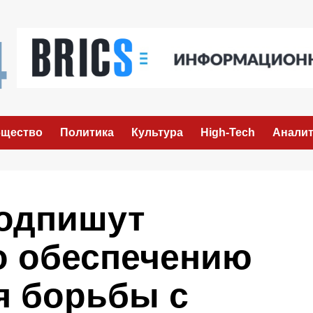
щество
Политика
Культура
High-Tech
Аналит
одпишут
о обеспечению
я борьбы с