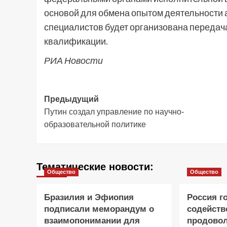
основой для обмена опытом деятельности 
специалистов будет организована переда
квалификации.
РИА Новости
Навигация
Предыдущий
Путин создал управление по научно-
записи
образовательной политике
Тематические новости:
Общество
Общество
Бразилия и Эфиопия
Россия г
подписали меморандум о
содейств
взаимопонимании для
продово