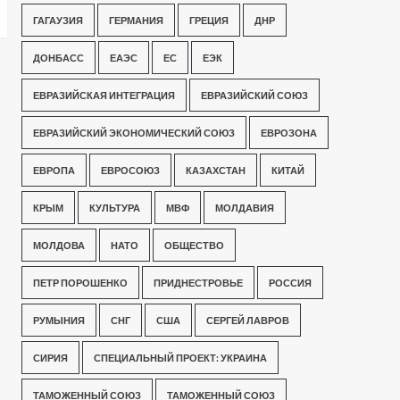
ГАГАУЗИЯ
ГЕРМАНИЯ
ГРЕЦИЯ
ДНР
ДОНБАСС
ЕАЭС
ЕС
ЕЭК
ЕВРАЗИЙСКАЯ ИНТЕГРАЦИЯ
ЕВРАЗИЙСКИЙ СОЮЗ
ЕВРАЗИЙСКИЙ ЭКОНОМИЧЕСКИЙ СОЮЗ
ЕВРОЗОНА
ЕВРОПА
ЕВРОСОЮЗ
КАЗАХСТАН
КИТАЙ
КРЫМ
КУЛЬТУРА
МВФ
МОЛДАВИЯ
МОЛДОВА
НАТО
ОБЩЕСТВО
ПЕТР ПОРОШЕНКО
ПРИДНЕСТРОВЬЕ
РОССИЯ
РУМЫНИЯ
СНГ
США
СЕРГЕЙ ЛАВРОВ
СИРИЯ
СПЕЦИАЛЬНЫЙ ПРОЕКТ: УКРАИНА
ТАМОЖЕННЫЙ СОЮЗ
ТАМОЖЕННЫЙ СОЮЗ