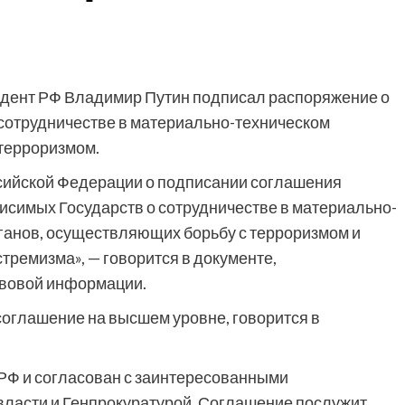
дент РФ Владимир Путин подписал распоряжение о
 сотрудничестве в материально-техническом
 терроризмом.
сийской Федерации о подписании соглашения
исимых Государств о сотрудничестве в материально-
ганов, осуществляющих борьбу с терроризмом и
ремизма», — говорится в документе,
авовой информации.
соглашение на высшем уровне, говорится в
РФ и согласован с заинтересованными
ласти и Генпрокуратурой. Соглашение послужит