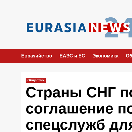
Перейти
к
содержимому
Евразийство
ЕАЭС и ЕС
Экономика
Об
Общество
Страны СНГ п
соглашение п
спецслужб дл