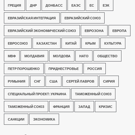
ГРЕЦИЯ
ДНР
ДОНБАСС
ЕАЭС
ЕС
ЕЭК
ЕВРАЗИЙСКАЯ ИНТЕГРАЦИЯ
ЕВРАЗИЙСКИЙ СОЮЗ
ЕВРАЗИЙСКИЙ ЭКОНОМИЧЕСКИЙ СОЮЗ
ЕВРОЗОНА
ЕВРОПА
ЕВРОСОЮЗ
КАЗАХСТАН
КИТАЙ
КРЫМ
КУЛЬТУРА
МВФ
МОЛДАВИЯ
МОЛДОВА
НАТО
ОБЩЕСТВО
ПЕТР ПОРОШЕНКО
ПРИДНЕСТРОВЬЕ
РОССИЯ
РУМЫНИЯ
СНГ
США
СЕРГЕЙ ЛАВРОВ
СИРИЯ
СПЕЦИАЛЬНЫЙ ПРОЕКТ: УКРАИНА
ТАМОЖЕННЫЙ СОЮЗ
ТАМОЖЕННЫЙ СОЮЗ
ФРАНЦИЯ
ЗАПАД
КРИЗИС
САНКЦИИ
ЭКОНОМИКА