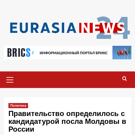
Перейти
к
содержимому
Основное
меню
Политика
Правительство определилось с
кандидатурой посла Молдовы в
России