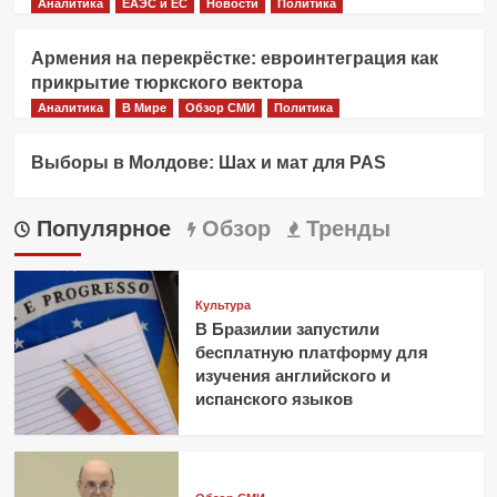
Аналитика
ЕАЭС и ЕС
Новости
Политика
Армения на перекрёстке: евроинтеграция как
прикрытие тюркского вектора
Аналитика
В Мире
Обзор СМИ
Политика
Выборы в Молдове: Шах и мат для PAS
Популярное
Обзор
Тренды
Культура
В Бразилии запустили
бесплатную платформу для
изучения английского и
испанского языков