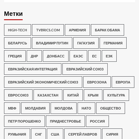
Метки
HIGH-TECH
TVBRICS.COM
АРМЕНИЯ
БАРАК ОБАМА
БЕЛАРУСЬ
ВЛАДИМИР ПУТИН
ГАГАУЗИЯ
ГЕРМАНИЯ
ГРЕЦИЯ
ДНР
ДОНБАСС
ЕАЭС
ЕС
ЕЭК
ЕВРАЗИЙСКАЯ ИНТЕГРАЦИЯ
ЕВРАЗИЙСКИЙ СОЮЗ
ЕВРАЗИЙСКИЙ ЭКОНОМИЧЕСКИЙ СОЮЗ
ЕВРОЗОНА
ЕВРОПА
ЕВРОСОЮЗ
КАЗАХСТАН
КИТАЙ
КРЫМ
КУЛЬТУРА
МВФ
МОЛДАВИЯ
МОЛДОВА
НАТО
ОБЩЕСТВО
ПЕТР ПОРОШЕНКО
ПРИДНЕСТРОВЬЕ
РОССИЯ
РУМЫНИЯ
СНГ
США
СЕРГЕЙ ЛАВРОВ
СИРИЯ