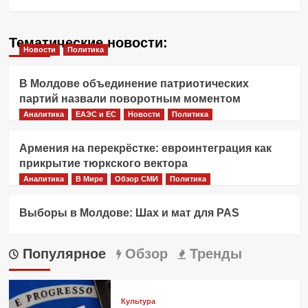
Тематические новости:
Новости
Политика
В Молдове объединение патриотических
партий назвали поворотным моментом
Аналитика
ЕАЭС и ЕС
Новости
Политика
Армения на перекрёстке: евроинтеграция как
прикрытие тюркского вектора
Аналитика
В Мире
Обзор СМИ
Политика
Выборы в Молдове: Шах и мат для PAS
Популярное
Обзор
Тренды
Культура