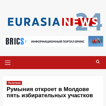
Перейти
к
содержимому
Основное
меню
Политика
Румыния откроет в Молдове
пять избирательных участков