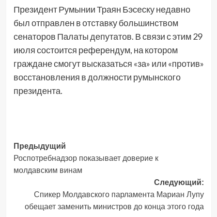
Президент Румынии Траян Бэсеску недавно
был отправлен в отставку большинством
сенаторов Палаты депутатов. В связи с этим 29
июля состоится референдум, на котором
граждане смогут высказаться «за» или «против»
восстановления в должности румынского
президента.
Навигация
Предыдущий
Роспотребнадзор показывает доверие к
записи
молдавским винам
Следующий:
Спикер Молдавского парламента Мариан Лупу
обещает заменить министров до конца этого года