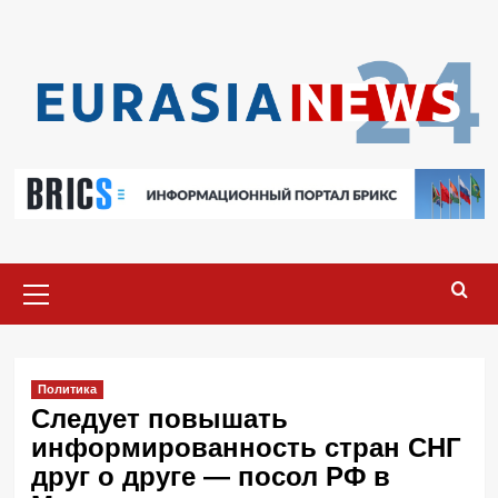
Перейти
к
содержимому
Основное
меню
Политика
Следует повышать
информированность стран СНГ
друг о друге — посол РФ в