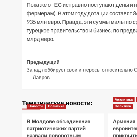
Пока же от ЕС исправно поступают деньги 
фермерам). В этом году дотации составят 8
935 млн евро. Правда, эти суммы малы по с
турецкое правительство и бизнес: по пред
млрд евро.
Навигация
Предыдущий
Запад лоббирует свои интересы относительно 
записи
— Лавров
Аналитика
Тематические новости:
Новости
Политика
Политика
В Молдове объединение
Армения 
патриотических партий
евроинте
назвали поворотным
прикрыти