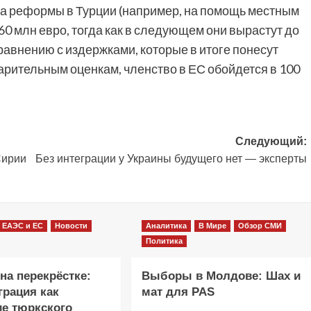
на реформы в Турции (например, на помощь местным
60 млн евро, тогда как в следующем они вырастут до
равнению с издержками, которые в итоге понесут
варительным оценкам, членство в ЕС обойдется в 100
Следующий:
Сирии
Без интеграции у Украины будущего нет — эксперты
ЕАЭС и ЕС
Новости
Аналитика
В Мире
Обзор СМИ
Политика
на перекрёстке:
Выборы в Молдове: Шах и
грация как
мат для PAS
е тюркского