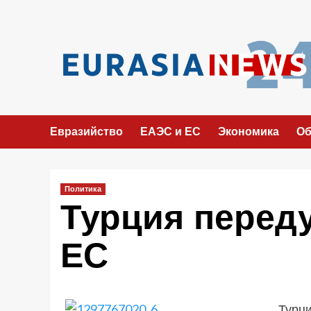
Перейти
к
содержимому
Евразийство
ЕАЭС и ЕС
Экономика
Об
Политика
Турция переду
ЕС
Турци