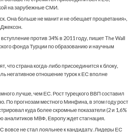
ылкой на зарубежные СМИ.
ск. Она больше не манит и не обещает процветания»,
 Джексон.
ступление против 34% в 2011 году, пишет The Wall
йского фонда Турции по образованию и научным
т, что страна когда-либо присоединится к блоку,
оль негативное отношение турок к ЕС вполне
много лучше, чем ЕС. Рост турецкого ВВП составил
нно. По прогнозам местного Минфина, в этом году рост
трировал куда более скромные показатели (2 и 1,6%
ению аналитиков МВФ, Европу ждет стагнация.
С вовсе не стал лояльнее к кандидату. Лидеры ЕС