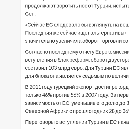
продолжают воротить нос от Турции, испы
Сен.
«Сейчас ЕС следовало бы взглянуть на вещ
Последняя же сейчас ищет альтернативы», –
значительно увеличила оборот торговли со
Согласно последнему отчету Еврокомиссии
вступления в блок реформ, оборот двустор
составил 103 млрд евро. Для Турции ЕС яв
для блока она является седьмым по величи
В 2011 году турецкий экспорт достиг рекор
только 46% против 56% в 2007 году. За пе
зависимость от ЕС, уменьшив его долю до 3
Северной Африки с прошлогодних 28 до 36
Переговоры о вступлении Турции в ЕС нача