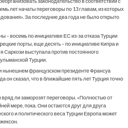
реорганизовать законодательство в соответствии с
семь лет начаты переговоры по 13 главам, из которых
едования». За последние два года не было открыто
ы – восемь по инициативе ЕС из-за отказа Турции
рецкие порты, еще десять – по инициативе Кипра и
я Саркози выступала против постоянного
сульманской Турции.
ри нынешнем французском президенте Франсуа
да он сказал, что в ближайшие пять лет Турция точно
ы вряд ли заморозят переговоры. «Полностью от
йней мере, пока. Они остаются друг для друга
ского и политического веса Турции Европа может
Джексон.