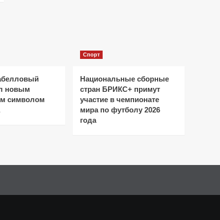
Спорт
абелловый
Национальные сборные
ал новым
стран БРИКС+ примут
ым символом
участие в чемпионате
мира по футболу 2026
года