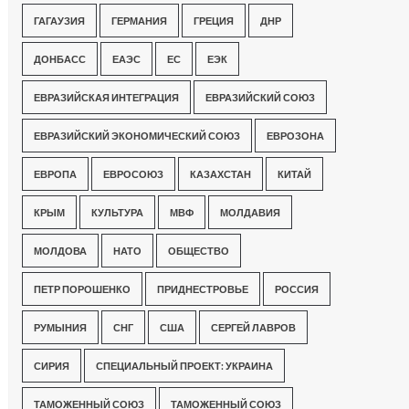
ГАГАУЗИЯ
ГЕРМАНИЯ
ГРЕЦИЯ
ДНР
ДОНБАСС
ЕАЭС
ЕС
ЕЭК
ЕВРАЗИЙСКАЯ ИНТЕГРАЦИЯ
ЕВРАЗИЙСКИЙ СОЮЗ
ЕВРАЗИЙСКИЙ ЭКОНОМИЧЕСКИЙ СОЮЗ
ЕВРОЗОНА
ЕВРОПА
ЕВРОСОЮЗ
КАЗАХСТАН
КИТАЙ
КРЫМ
КУЛЬТУРА
МВФ
МОЛДАВИЯ
МОЛДОВА
НАТО
ОБЩЕСТВО
ПЕТР ПОРОШЕНКО
ПРИДНЕСТРОВЬЕ
РОССИЯ
РУМЫНИЯ
СНГ
США
СЕРГЕЙ ЛАВРОВ
СИРИЯ
СПЕЦИАЛЬНЫЙ ПРОЕКТ: УКРАИНА
ТАМОЖЕННЫЙ СОЮЗ
ТАМОЖЕННЫЙ СОЮЗ