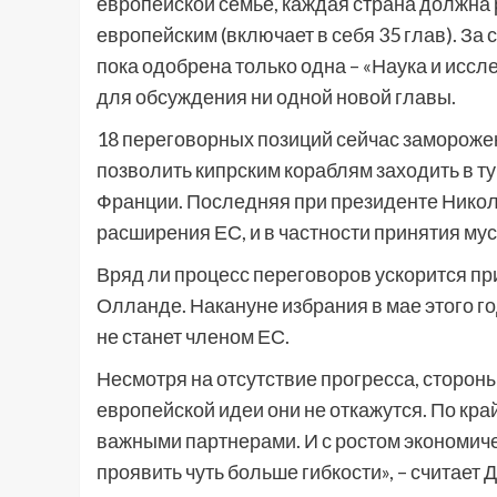
европейской семье, каждая страна должна 
европейским (включает в себя 35 глав). За 
пока одобрена только одна – «Наука и иссл
для обсуждения ни одной новой главы.
18 переговорных позиций сейчас заморожен
позволить кипрским кораблям заходить в ту
Франции. Последняя при президенте Никол
расширения ЕС, и в частности принятия му
Вряд ли процесс переговоров ускорится п
Олланде. Накануне избрания в мае этого го
не станет членом ЕС.
Несмотря на отсутствие прогресса, сторон
европейской идеи они не откажутся. По кра
важными партнерами. И с ростом экономиче
проявить чуть больше гибкости», – считает 