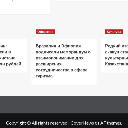
Общество
Культура
ин:
Бразилия и Эфиопия
Редкий из
сии в
подписали меморандум о
скакун ст
кистана
взаимопонимании для
культурн
лн рублей
расширения
Казахстана
сотрудничества в сфере
туризма
Copyright © All rights reserved
|
CoverNews
от AF themes.