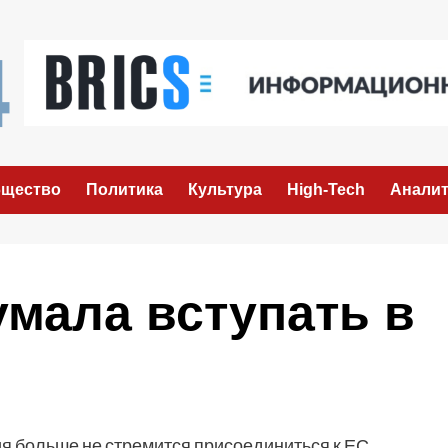
щество
Политика
Культура
High-Tech
Аналит
мала вступать в
я больше не стремится присоединиться к ЕС,