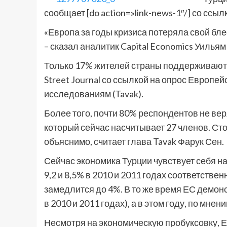
сообщает [do action=»link-news-1″/] со сс
«Европа за годы кризиса потеряла свой бле
– сказал аналитик Capital Economics Уильям
Только 17% жителей страны поддерживают в
Street Journal со ссылкой на опрос Европе
исследованиям (Tavak).
Более того, почти 80% респондентов не веря
который сейчас насчитывает 27 членов. Ст
объяснимо, считает глава Tavak Фарук Сен.
Сейчас экономика Турции чувствует себя на
9,2 и 8,5% в 2010 и 2011 годах соответстве
замедлится до 4%. В то же время ЕС демонс
в 2010 и 2011 годах), а в этом году, по мн
Несмотря на экономическую пробуксовку, Е