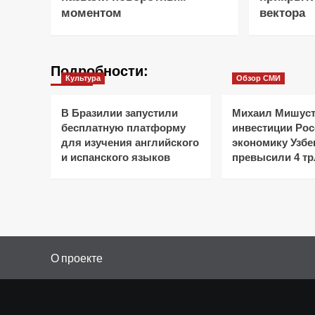
моментом
вектора
Подробности:
Культура
Обзор СМИ
В Бразилии запустили
Михаил Мишуст
бесплатную платформу
инвестиции Рос
для изучения английского
экономику Узбе
и испанского языков
превысили 4 тр
О проекте