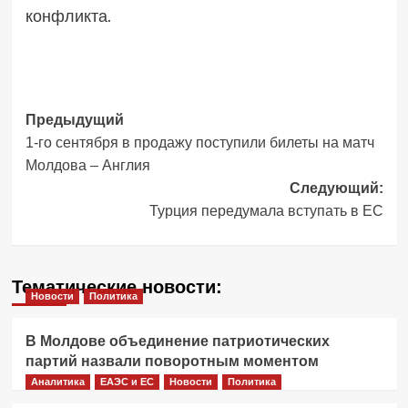
конфликта.
Навигация
Предыдущий
1-го сентября в продажу поступили билеты на матч
записи
Молдова – Англия
Следующий:
Турция передумала вступать в ЕС
Тематические новости:
Новости
Политика
В Молдове объединение патриотических
партий назвали поворотным моментом
Аналитика
ЕАЭС и ЕС
Новости
Политика