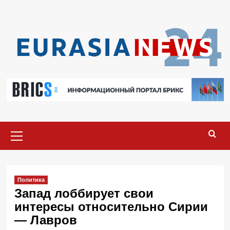
Перейти
к
содержимому
Основное
меню
Политика
Запад лоббирует свои
интересы относительно Сирии
— Лавров