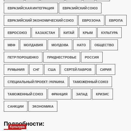
ЕВРАЗИЙСКАЯ ИНТЕГРАЦИЯ
ЕВРАЗИЙСКИЙ СОЮЗ
ЕВРАЗИЙСКИЙ ЭКОНОМИЧЕСКИЙ СОЮЗ
ЕВРОЗОНА
ЕВРОПА
ЕВРОСОЮЗ
КАЗАХСТАН
КИТАЙ
КРЫМ
КУЛЬТУРА
МВФ
МОЛДАВИЯ
МОЛДОВА
НАТО
ОБЩЕСТВО
ПЕТР ПОРОШЕНКО
ПРИДНЕСТРОВЬЕ
РОССИЯ
РУМЫНИЯ
СНГ
США
СЕРГЕЙ ЛАВРОВ
СИРИЯ
СПЕЦИАЛЬНЫЙ ПРОЕКТ: УКРАИНА
ТАМОЖЕННЫЙ СОЮЗ
ТАМОЖЕННЫЙ СОЮЗ
ФРАНЦИЯ
ЗАПАД
КРИЗИС
САНКЦИИ
ЭКОНОМИКА
Подробности:
Культура